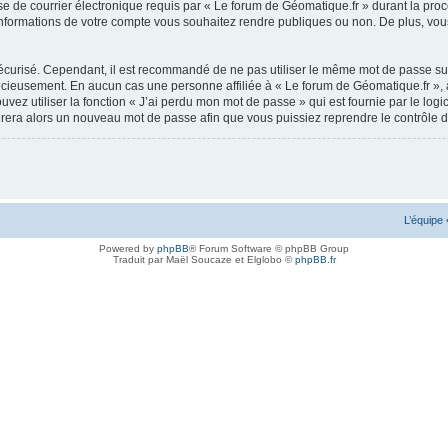
e de courrier électronique requis par « Le forum de Géomatique.fr » durant la procédu
nformations de votre compte vous souhaitez rendre publiques ou non. De plus, vous 
 sécurisé. Cependant, il est recommandé de ne pas utiliser le même mot de passe sur
récieusement. En aucun cas une personne affiliée à « Le forum de Géomatique.fr »,
uvez utiliser la fonction « J’ai perdu mon mot de passe » qui est fournie par le l
nérera alors un nouveau mot de passe afin que vous puissiez reprendre le contrôle 
L’équipe
Powered by
phpBB
® Forum Software © phpBB Group
Traduit par Maël Soucaze et Elglobo ©
phpBB.fr