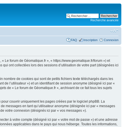
Recherche avancée
FAQ
Inscription
Connexion
 », « Le forum de Géomatique.fr », « https://www.geomatique.fr/forum ») et
qui ont collectées lors des sessions d’utilisation de votre part (désignées ici
n nombre de cookies qui sont de petits fichiers texte téléchargés dans les
nt de l’utilisateur ») et un identifiant de session anonyme (désigné ici par «
ets de « Le forum de Géomatique.fr », archivant de ce fait tous les sujets
 pour couvrir uniquement les pages créées par le logiciel phpBB. La
on de messages en tant qu’utilisateur anonyme (désignée ici par « messages
s de votre connexion (désignés ici par « vos messages »).
ecter à votre compte (désigné ici par « votre mot de passe ») et une adresse
s données applicables dans le pays qui nous héberge. Toutes les informations,