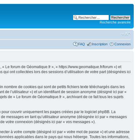
Recherche avancée
FAQ
Inscription
Connexion
 », « Le forum de Géomatique.fr », « https://www.geomatique.fr/forum ») et
qui ont collectées lors des sessions d’utilisation de votre part (désignées ici
n nombre de cookies qui sont de petits fichiers texte téléchargés dans les
nt de l’utilisateur ») et un identifiant de session anonyme (désigné ici par «
ets de « Le forum de Géomatique.fr », archivant de ce fait tous les sujets
 pour couvrir uniquement les pages créées par le logiciel phpBB. La
on de messages en tant qu’utilisateur anonyme (désignée ici par « messages
s de votre connexion (désignés ici par « vos messages »).
ecter à votre compte (désigné ici par « votre mot de passe ») et une adresse
s données applicables dans le pays qui nous héberge. Toutes les informations,