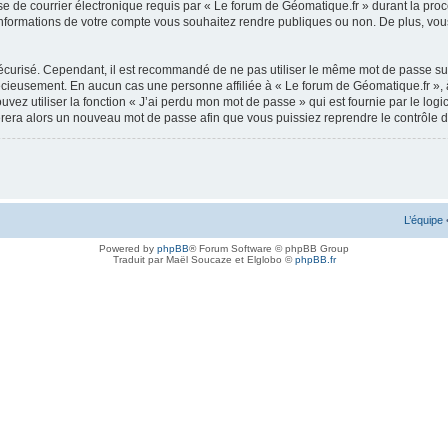
e de courrier électronique requis par « Le forum de Géomatique.fr » durant la procédu
nformations de votre compte vous souhaitez rendre publiques ou non. De plus, vous 
 sécurisé. Cependant, il est recommandé de ne pas utiliser le même mot de passe sur
récieusement. En aucun cas une personne affiliée à « Le forum de Géomatique.fr »,
uvez utiliser la fonction « J’ai perdu mon mot de passe » qui est fournie par le l
nérera alors un nouveau mot de passe afin que vous puissiez reprendre le contrôle 
L’équipe
Powered by
phpBB
® Forum Software © phpBB Group
Traduit par Maël Soucaze et Elglobo ©
phpBB.fr