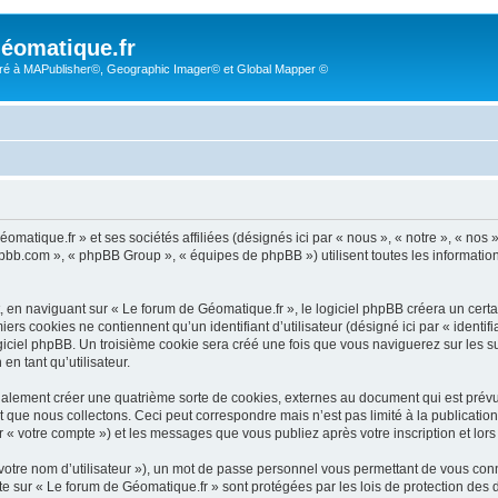
éomatique.fr
é à MAPublisher©, Geographic Imager© et Global Mapper ©
omatique.fr » et ses sociétés affiliées (désignés ici par « nous », « notre », « nos
hpbb.com », « phpBB Group », « équipes de phpBB ») utilisent toutes les informations 
 en naviguant sur « Le forum de Géomatique.fr », le logiciel phpBB créera un certai
rs cookies ne contiennent qu’un identifiant d’utilisateur (désigné ici par « identifia
giciel phpBB. Un troisième cookie sera créé une fois que vous naviguerez sur les suj
en tant qu’utilisateur.
alement créer une quatrième sorte de cookies, externes au document qui est prévu
que nous collectons. Ceci peut correspondre mais n’est pas limité à la publicati
r « votre compte ») et les messages que vous publiez après votre inscription et lor
votre nom d’utilisateur »), un mot de passe personnel vous permettant de vous conn
pte sur « Le forum de Géomatique.fr » sont protégées par les lois de protection de