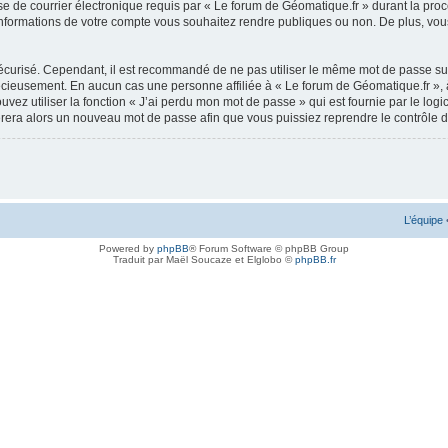
e de courrier électronique requis par « Le forum de Géomatique.fr » durant la procédu
nformations de votre compte vous souhaitez rendre publiques ou non. De plus, vous 
 sécurisé. Cependant, il est recommandé de ne pas utiliser le même mot de passe sur
récieusement. En aucun cas une personne affiliée à « Le forum de Géomatique.fr »,
uvez utiliser la fonction « J’ai perdu mon mot de passe » qui est fournie par le l
nérera alors un nouveau mot de passe afin que vous puissiez reprendre le contrôle 
L’équipe
Powered by
phpBB
® Forum Software © phpBB Group
Traduit par Maël Soucaze et Elglobo ©
phpBB.fr