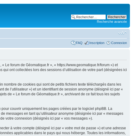
Recherche avancée
FAQ
Inscription
Connexion
 », « Le forum de Géomatique.fr », « https://www.geomatique.fr/forum ») et
qui ont collectées lors des sessions d’utilisation de votre part (désignées ici
n nombre de cookies qui sont de petits fichiers texte téléchargés dans les
nt de l’utilisateur ») et un identifiant de session anonyme (désigné ici par «
ets de « Le forum de Géomatique.fr », archivant de ce fait tous les sujets
 pour couvrir uniquement les pages créées par le logiciel phpBB. La
on de messages en tant qu’utilisateur anonyme (désignée ici par « messages
s de votre connexion (désignés ici par « vos messages »).
ecter à votre compte (désigné ici par « votre mot de passe ») et une adresse
s données applicables dans le pays qui nous héberge. Toutes les informations,