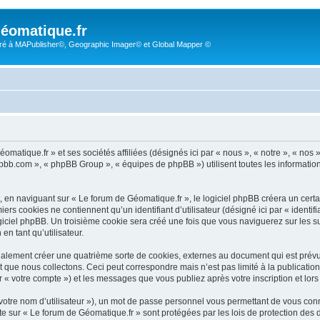
éomatique.fr
é à MAPublisher©, Geographic Imager© et Global Mapper ©
omatique.fr » et ses sociétés affiliées (désignés ici par « nous », « notre », « nos
hpbb.com », « phpBB Group », « équipes de phpBB ») utilisent toutes les informations 
 en naviguant sur « Le forum de Géomatique.fr », le logiciel phpBB créera un certai
rs cookies ne contiennent qu’un identifiant d’utilisateur (désigné ici par « identifia
giciel phpBB. Un troisième cookie sera créé une fois que vous naviguerez sur les suj
en tant qu’utilisateur.
alement créer une quatrième sorte de cookies, externes au document qui est prévu
que nous collectons. Ceci peut correspondre mais n’est pas limité à la publicati
r « votre compte ») et les messages que vous publiez après votre inscription et lor
votre nom d’utilisateur »), un mot de passe personnel vous permettant de vous conn
pte sur « Le forum de Géomatique.fr » sont protégées par les lois de protection de