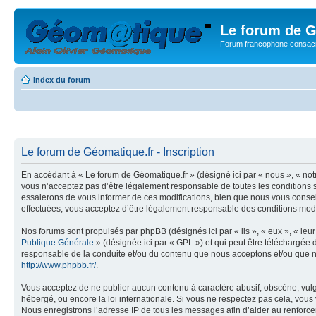
Le forum de G
Forum francophone consacr
Index du forum
Le forum de Géomatique.fr - Inscription
En accédant à « Le forum de Géomatique.fr » (désigné ici par « nous », « not
vous n’acceptez pas d’être légalement responsable de toutes les conditions s
essaierons de vous informer de ces modifications, bien que nous vous conseil
effectuées, vous acceptez d’être légalement responsable des conditions modif
Nos forums sont propulsés par phpBB (désignés ici par « ils », « eux », « le
Publique Générale
» (désignée ici par « GPL ») et qui peut être téléchargée
responsable de la conduite et/ou du contenu que nous acceptons et/ou que n
http://www.phpbb.fr/
.
Vous acceptez de ne publier aucun contenu à caractère abusif, obscène, vulga
hébergé, ou encore la loi internationale. Si vous ne respectez pas cela, vou
Nous enregistrons l’adresse IP de tous les messages afin d’aider au renforcem