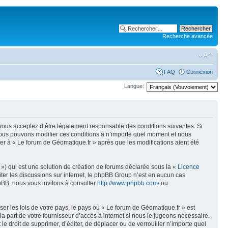
Recherche avancée
FAQ
Connexion
Langue:
, vous acceptez d’être légalement responsable des conditions suivantes. Si
 Nous pouvons modifier ces conditions à n’importe quel moment et nous
er à « Le forum de Géomatique.fr » après que les modifications aient été
») qui est une solution de création de forums déclarée sous la «
Licence
liter les discussions sur internet, le phpBB Group n’est en aucun cas
pBB, nous vous invitons à consulter
http://www.phpbb.com/
ou
er les lois de votre pays, le pays où « Le forum de Géomatique.fr » est
 part de votre fournisseur d’accès à internet si nous le jugeons nécessaire.
e droit de supprimer, d’éditer, de déplacer ou de verrouiller n’importe quel