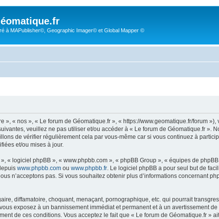
éomatique.fr
é à MAPublisher©, Geographic Imager© et Global Mapper ©
re », « nos », « Le forum de Géomatique.fr », « https://www.geomatique.fr/forum »)
uivantes, veuillez ne pas utiliser et/ou accéder à « Le forum de Géomatique.fr ».
lons de vérifier régulièrement cela par vous-même car si vous continuez à particip
iées et/ou mises à jour.
ur », « logiciel phpBB », « www.phpbb.com », « phpBB Group », « équipes de phpBB 
 depuis
www.phpbb.com
ou
www.phpbb.fr
. Le logiciel phpBB a pour seul but de faci
ous n’acceptons pas. Si vous souhaitez obtenir plus d’informations concernant ph
ire, diffamatoire, choquant, menaçant, pornographique, etc. qui pourrait transgress
s vous exposez à un bannissement immédiat et permanent et à un avertissement de la
ent de ces conditions. Vous acceptez le fait que « Le forum de Géomatique.fr » ait l