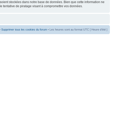
s soient stockées dans notre base de données. Bien que cette information ne
de tentative de piratage visant à compromettre vos données.
•
Supprimer tous les cookies du forum
• Les heures sont au format UTC [ Heure d’été ]