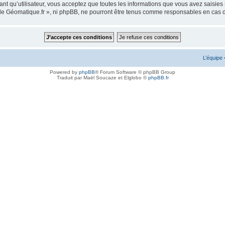
ant qu’utilisateur, vous acceptez que toutes les informations que vous avez saisie
m de Géomatique.fr », ni phpBB, ne pourront être tenus comme responsables en cas 
L’équipe
Powered by
phpBB
® Forum Software © phpBB Group
Traduit par Maël Soucaze et Elglobo ©
phpBB.fr