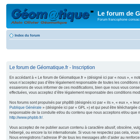
Le forum de G
Forum francophone consacr
Index du forum
Le forum de Géomatique.fr - Inscription
En accédant à « Le forum de Géomatique.fr » (désigné ici par « nous », « not
vous n’acceptez pas d’être légalement responsable de toutes les conditions s
essaierons de vous informer de ces modifications, bien que nous vous conseil
effectuées, vous acceptez d’être légalement responsable des conditions modif
Nos forums sont propulsés par phpBB (désignés ici par « ils », « eux », « le
Publique Générale
» (désignée ici par « GPL ») et qui peut être téléchargée
responsable de la conduite et/ou du contenu que nous acceptons et/ou que n
http://www.phpbb.fr/
.
Vous acceptez de ne publier aucun contenu à caractère abusif, obscène, vulga
hébergé, ou encore la loi internationale. Si vous ne respectez pas cela, vou
Nous enregistrons l’adresse IP de tous les messages afin d’aider au renforcem