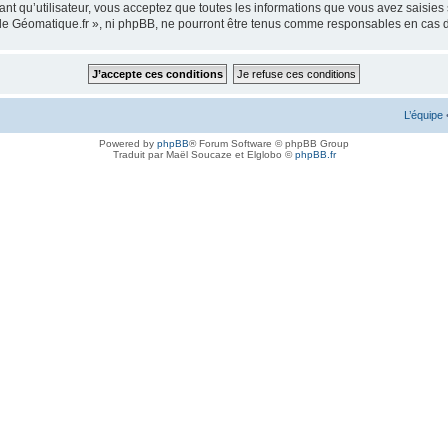
ant qu’utilisateur, vous acceptez que toutes les informations que vous avez saisie
m de Géomatique.fr », ni phpBB, ne pourront être tenus comme responsables en cas 
L’équipe
Powered by
phpBB
® Forum Software © phpBB Group
Traduit par Maël Soucaze et Elglobo ©
phpBB.fr