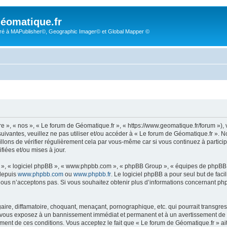
éomatique.fr
é à MAPublisher©, Geographic Imager© et Global Mapper ©
re », « nos », « Le forum de Géomatique.fr », « https://www.geomatique.fr/forum »)
uivantes, veuillez ne pas utiliser et/ou accéder à « Le forum de Géomatique.fr ».
lons de vérifier régulièrement cela par vous-même car si vous continuez à particip
iées et/ou mises à jour.
ur », « logiciel phpBB », « www.phpbb.com », « phpBB Group », « équipes de phpBB 
 depuis
www.phpbb.com
ou
www.phpbb.fr
. Le logiciel phpBB a pour seul but de faci
ous n’acceptons pas. Si vous souhaitez obtenir plus d’informations concernant ph
ire, diffamatoire, choquant, menaçant, pornographique, etc. qui pourrait transgress
s vous exposez à un bannissement immédiat et permanent et à un avertissement de la
ent de ces conditions. Vous acceptez le fait que « Le forum de Géomatique.fr » ait l