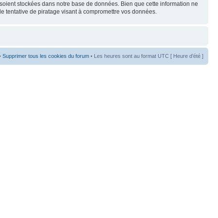
s soient stockées dans notre base de données. Bien que cette information ne
de tentative de piratage visant à compromettre vos données.
•
Supprimer tous les cookies du forum
• Les heures sont au format UTC [ Heure d’été ]