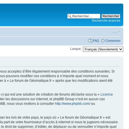
Recherche avancée
FAQ
Connexion
Langue:
, vous acceptez d’être légalement responsable des conditions suivantes. Si
 Nous pouvons modifier ces conditions à n’importe quel moment et nous
er à « Le forum de Géomatique.fr » après que les modifications aient été
») qui est une solution de création de forums déclarée sous la «
Licence
liter les discussions sur internet, le phpBB Group n’est en aucun cas
pBB, nous vous invitons à consulter
http://www.phpbb.com/
ou
er les lois de votre pays, le pays où « Le forum de Géomatique.fr » est
 part de votre fournisseur d’accès à internet si nous le jugeons nécessaire.
e droit de supprimer, d’éditer, de déplacer ou de verrouiller n’importe quel