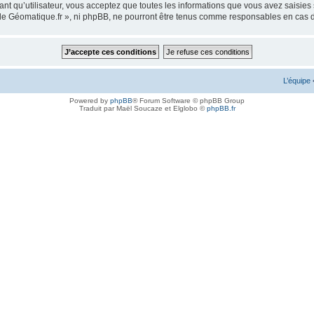
ant qu’utilisateur, vous acceptez que toutes les informations que vous avez saisie
m de Géomatique.fr », ni phpBB, ne pourront être tenus comme responsables en cas 
L’équipe
Powered by
phpBB
® Forum Software © phpBB Group
Traduit par Maël Soucaze et Elglobo ©
phpBB.fr