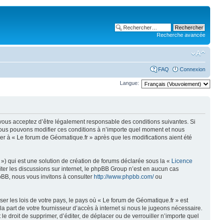
Recherche avancée
FAQ
Connexion
Langue:
, vous acceptez d’être légalement responsable des conditions suivantes. Si
 Nous pouvons modifier ces conditions à n’importe quel moment et nous
er à « Le forum de Géomatique.fr » après que les modifications aient été
») qui est une solution de création de forums déclarée sous la «
Licence
liter les discussions sur internet, le phpBB Group n’est en aucun cas
pBB, nous vous invitons à consulter
http://www.phpbb.com/
ou
er les lois de votre pays, le pays où « Le forum de Géomatique.fr » est
 part de votre fournisseur d’accès à internet si nous le jugeons nécessaire.
e droit de supprimer, d’éditer, de déplacer ou de verrouiller n’importe quel