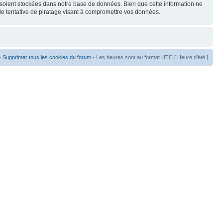
s soient stockées dans notre base de données. Bien que cette information ne
de tentative de piratage visant à compromettre vos données.
•
Supprimer tous les cookies du forum
• Les heures sont au format UTC [ Heure d’été ]