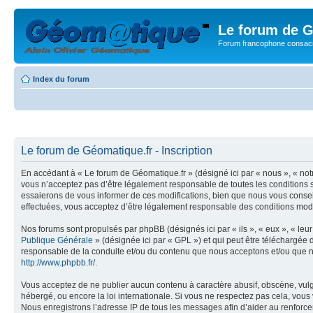
Le forum de G
Forum francophone consacr
Index du forum
Le forum de Géomatique.fr - Inscription
En accédant à « Le forum de Géomatique.fr » (désigné ici par « nous », « not
vous n’acceptez pas d’être légalement responsable de toutes les conditions s
essaierons de vous informer de ces modifications, bien que nous vous conseil
effectuées, vous acceptez d’être légalement responsable des conditions modif
Nos forums sont propulsés par phpBB (désignés ici par « ils », « eux », « le
Publique Générale
» (désignée ici par « GPL ») et qui peut être téléchargée
responsable de la conduite et/ou du contenu que nous acceptons et/ou que n
http://www.phpbb.fr/
.
Vous acceptez de ne publier aucun contenu à caractère abusif, obscène, vulga
hébergé, ou encore la loi internationale. Si vous ne respectez pas cela, vou
Nous enregistrons l’adresse IP de tous les messages afin d’aider au renforcem