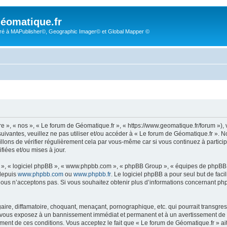
éomatique.fr
é à MAPublisher©, Geographic Imager© et Global Mapper ©
re », « nos », « Le forum de Géomatique.fr », « https://www.geomatique.fr/forum »)
uivantes, veuillez ne pas utiliser et/ou accéder à « Le forum de Géomatique.fr ».
lons de vérifier régulièrement cela par vous-même car si vous continuez à particip
iées et/ou mises à jour.
ur », « logiciel phpBB », « www.phpbb.com », « phpBB Group », « équipes de phpBB 
 depuis
www.phpbb.com
ou
www.phpbb.fr
. Le logiciel phpBB a pour seul but de faci
ous n’acceptons pas. Si vous souhaitez obtenir plus d’informations concernant ph
ire, diffamatoire, choquant, menaçant, pornographique, etc. qui pourrait transgress
s vous exposez à un bannissement immédiat et permanent et à un avertissement de la
ent de ces conditions. Vous acceptez le fait que « Le forum de Géomatique.fr » ait l