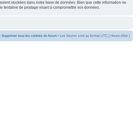
s soient stockées dans notre base de données. Bien que cette information ne
de tentative de piratage visant à compromettre vos données.
•
Supprimer tous les cookies du forum
• Les heures sont au format UTC [ Heure d’été ]