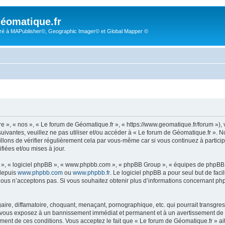
éomatique.fr
é à MAPublisher©, Geographic Imager© et Global Mapper ©
re », « nos », « Le forum de Géomatique.fr », « https://www.geomatique.fr/forum »)
uivantes, veuillez ne pas utiliser et/ou accéder à « Le forum de Géomatique.fr ».
lons de vérifier régulièrement cela par vous-même car si vous continuez à particip
iées et/ou mises à jour.
ur », « logiciel phpBB », « www.phpbb.com », « phpBB Group », « équipes de phpBB 
 depuis
www.phpbb.com
ou
www.phpbb.fr
. Le logiciel phpBB a pour seul but de faci
ous n’acceptons pas. Si vous souhaitez obtenir plus d’informations concernant ph
ire, diffamatoire, choquant, menaçant, pornographique, etc. qui pourrait transgress
s vous exposez à un bannissement immédiat et permanent et à un avertissement de la
ent de ces conditions. Vous acceptez le fait que « Le forum de Géomatique.fr » ait l