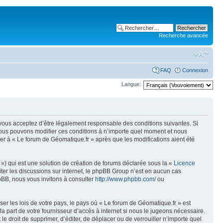
Recherche avancée
FAQ
Connexion
Langue:
, vous acceptez d’être légalement responsable des conditions suivantes. Si
 Nous pouvons modifier ces conditions à n’importe quel moment et nous
er à « Le forum de Géomatique.fr » après que les modifications aient été
») qui est une solution de création de forums déclarée sous la «
Licence
liter les discussions sur internet, le phpBB Group n’est en aucun cas
pBB, nous vous invitons à consulter
http://www.phpbb.com/
ou
er les lois de votre pays, le pays où « Le forum de Géomatique.fr » est
 part de votre fournisseur d’accès à internet si nous le jugeons nécessaire.
e droit de supprimer, d’éditer, de déplacer ou de verrouiller n’importe quel