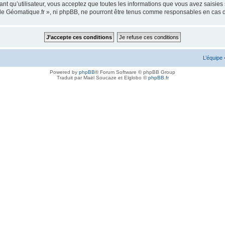
ant qu’utilisateur, vous acceptez que toutes les informations que vous avez saisie
m de Géomatique.fr », ni phpBB, ne pourront être tenus comme responsables en cas 
L’équipe
Powered by
phpBB
® Forum Software © phpBB Group
Traduit par Maël Soucaze et Elglobo ©
phpBB.fr