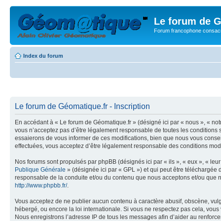
Le forum de G
Forum francophone consacr
Index du forum
Le forum de Géomatique.fr - Inscription
En accédant à « Le forum de Géomatique.fr » (désigné ici par « nous », « not
vous n’acceptez pas d’être légalement responsable de toutes les conditions s
essaierons de vous informer de ces modifications, bien que nous vous conseil
effectuées, vous acceptez d’être légalement responsable des conditions modif
Nos forums sont propulsés par phpBB (désignés ici par « ils », « eux », « le
Publique Générale
» (désignée ici par « GPL ») et qui peut être téléchargée
responsable de la conduite et/ou du contenu que nous acceptons et/ou que n
http://www.phpbb.fr/
.
Vous acceptez de ne publier aucun contenu à caractère abusif, obscène, vulga
hébergé, ou encore la loi internationale. Si vous ne respectez pas cela, vou
Nous enregistrons l’adresse IP de tous les messages afin d’aider au renforcem