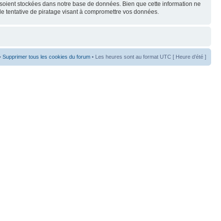
s soient stockées dans notre base de données. Bien que cette information ne
de tentative de piratage visant à compromettre vos données.
•
Supprimer tous les cookies du forum
• Les heures sont au format UTC [ Heure d’été ]