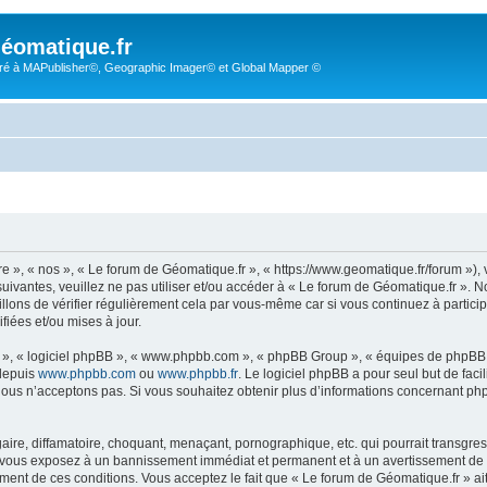
éomatique.fr
é à MAPublisher©, Geographic Imager© et Global Mapper ©
re », « nos », « Le forum de Géomatique.fr », « https://www.geomatique.fr/forum »)
uivantes, veuillez ne pas utiliser et/ou accéder à « Le forum de Géomatique.fr ».
lons de vérifier régulièrement cela par vous-même car si vous continuez à particip
iées et/ou mises à jour.
ur », « logiciel phpBB », « www.phpbb.com », « phpBB Group », « équipes de phpBB 
 depuis
www.phpbb.com
ou
www.phpbb.fr
. Le logiciel phpBB a pour seul but de faci
ous n’acceptons pas. Si vous souhaitez obtenir plus d’informations concernant ph
ire, diffamatoire, choquant, menaçant, pornographique, etc. qui pourrait transgress
s vous exposez à un bannissement immédiat et permanent et à un avertissement de la
ent de ces conditions. Vous acceptez le fait que « Le forum de Géomatique.fr » ait l