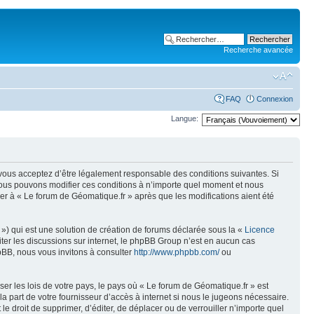
Recherche avancée
FAQ
Connexion
Langue:
, vous acceptez d’être légalement responsable des conditions suivantes. Si
 Nous pouvons modifier ces conditions à n’importe quel moment et nous
er à « Le forum de Géomatique.fr » après que les modifications aient été
») qui est une solution de création de forums déclarée sous la «
Licence
liter les discussions sur internet, le phpBB Group n’est en aucun cas
pBB, nous vous invitons à consulter
http://www.phpbb.com/
ou
er les lois de votre pays, le pays où « Le forum de Géomatique.fr » est
 part de votre fournisseur d’accès à internet si nous le jugeons nécessaire.
e droit de supprimer, d’éditer, de déplacer ou de verrouiller n’importe quel