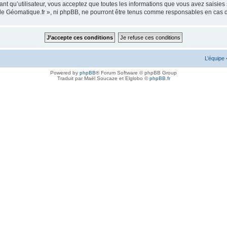
ant qu’utilisateur, vous acceptez que toutes les informations que vous avez saisie
m de Géomatique.fr », ni phpBB, ne pourront être tenus comme responsables en cas 
L’équipe
Powered by
phpBB
® Forum Software © phpBB Group
Traduit par Maël Soucaze et Elglobo ©
phpBB.fr