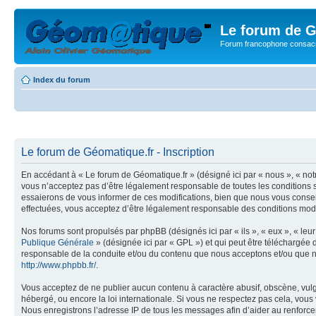
Le forum de G
Forum francophone consacr
Index du forum
Le forum de Géomatique.fr - Inscription
En accédant à « Le forum de Géomatique.fr » (désigné ici par « nous », « not
vous n’acceptez pas d’être légalement responsable de toutes les conditions s
essaierons de vous informer de ces modifications, bien que nous vous conseil
effectuées, vous acceptez d’être légalement responsable des conditions modif
Nos forums sont propulsés par phpBB (désignés ici par « ils », « eux », « le
Publique Générale
» (désignée ici par « GPL ») et qui peut être téléchargée
responsable de la conduite et/ou du contenu que nous acceptons et/ou que n
http://www.phpbb.fr/
.
Vous acceptez de ne publier aucun contenu à caractère abusif, obscène, vulga
hébergé, ou encore la loi internationale. Si vous ne respectez pas cela, vou
Nous enregistrons l’adresse IP de tous les messages afin d’aider au renforcem