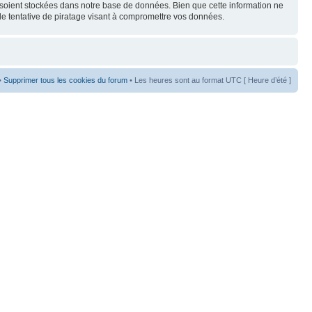
s soient stockées dans notre base de données. Bien que cette information ne
de tentative de piratage visant à compromettre vos données.
•
Supprimer tous les cookies du forum
• Les heures sont au format UTC [ Heure d’été ]