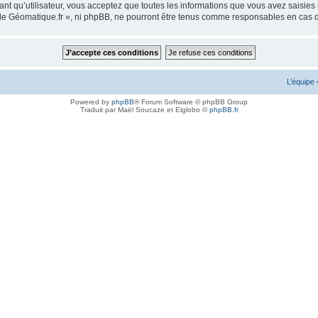
ant qu’utilisateur, vous acceptez que toutes les informations que vous avez saisie
m de Géomatique.fr », ni phpBB, ne pourront être tenus comme responsables en cas 
L’équipe
Powered by
phpBB
® Forum Software © phpBB Group
Traduit par Maël Soucaze et Elglobo ©
phpBB.fr