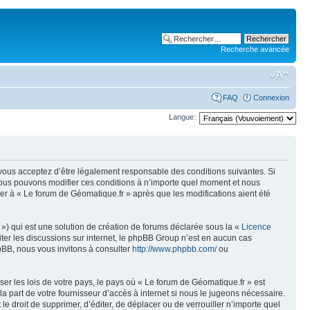
Recherche avancée
FAQ
Connexion
Langue:
, vous acceptez d’être légalement responsable des conditions suivantes. Si
 Nous pouvons modifier ces conditions à n’importe quel moment et nous
er à « Le forum de Géomatique.fr » après que les modifications aient été
») qui est une solution de création de forums déclarée sous la «
Licence
liter les discussions sur internet, le phpBB Group n’est en aucun cas
pBB, nous vous invitons à consulter
http://www.phpbb.com/
ou
er les lois de votre pays, le pays où « Le forum de Géomatique.fr » est
 part de votre fournisseur d’accès à internet si nous le jugeons nécessaire.
e droit de supprimer, d’éditer, de déplacer ou de verrouiller n’importe quel