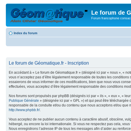
Le forum de G
Forum francophone consacr
Index du forum
Le forum de Géomatique.fr - Inscription
En accédant à « Le forum de Géomatique.fr » (désigné ici par « nous », « not
vous n’acceptez pas d’être légalement responsable de toutes les conditions s
essaierons de vous informer de ces modifications, bien que nous vous conseil
effectuées, vous acceptez d’être légalement responsable des conditions modif
Nos forums sont propulsés par phpBB (désignés ici par « ils », « eux », « le
Publique Générale
» (désignée ici par « GPL ») et qui peut être téléchargée
responsable de la conduite et/ou du contenu que nous acceptons et/ou que n
http://www.phpbb.fr/
.
Vous acceptez de ne publier aucun contenu à caractère abusif, obscène, vulga
hébergé, ou encore la loi internationale. Si vous ne respectez pas cela, vou
Nous enregistrons l’adresse IP de tous les messages afin d’aider au renforcem