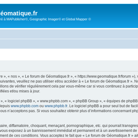
éomatique.fr
é à MAPublisher©, Geographic Imager© et Global Mapper ©
re », « nos », « Le forum de Géomatique.fr », « https://www.geomatique.fr/forum »)
uivantes, veuillez ne pas utiliser et/ou accéder à « Le forum de Géomatique.fr ».
lons de vérifier régulièrement cela par vous-même car si vous continuez à particip
iées et/ou mises à jour.
ur », « logiciel phpBB », « www.phpbb.com », « phpBB Group », « équipes de phpBB 
 depuis
www.phpbb.com
ou
www.phpbb.fr
. Le logiciel phpBB a pour seul but de faci
ous n’acceptons pas. Si vous souhaitez obtenir plus d’informations concernant ph
ire, diffamatoire, choquant, menaçant, pornographique, etc. qui pourrait transgress
s vous exposez à un bannissement immédiat et permanent et à un avertissement de la
ent de ces conditions. Vous acceptez le fait que « Le forum de Géomatique.fr » ait l