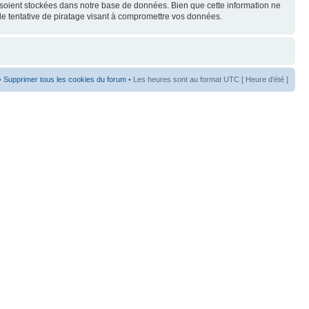
s soient stockées dans notre base de données. Bien que cette information ne
de tentative de piratage visant à compromettre vos données.
•
Supprimer tous les cookies du forum
• Les heures sont au format UTC [ Heure d’été ]