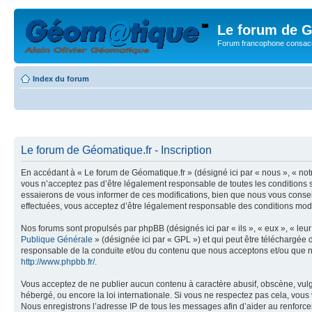
Le forum de G
Forum francophone consacr
Index du forum
Le forum de Géomatique.fr - Inscription
En accédant à « Le forum de Géomatique.fr » (désigné ici par « nous », « not
vous n’acceptez pas d’être légalement responsable de toutes les conditions s
essaierons de vous informer de ces modifications, bien que nous vous conseil
effectuées, vous acceptez d’être légalement responsable des conditions modif
Nos forums sont propulsés par phpBB (désignés ici par « ils », « eux », « le
Publique Générale
» (désignée ici par « GPL ») et qui peut être téléchargée
responsable de la conduite et/ou du contenu que nous acceptons et/ou que n
http://www.phpbb.fr/
.
Vous acceptez de ne publier aucun contenu à caractère abusif, obscène, vulga
hébergé, ou encore la loi internationale. Si vous ne respectez pas cela, vou
Nous enregistrons l’adresse IP de tous les messages afin d’aider au renforcem