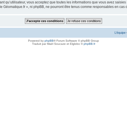
ant qu’utilisateur, vous acceptez que toutes les informations que vous avez saisie
m de Géomatique.fr », ni phpBB, ne pourront être tenus comme responsables en cas 
L’équipe
Powered by
phpBB
® Forum Software © phpBB Group
Traduit par Maël Soucaze et Elglobo ©
phpBB.fr