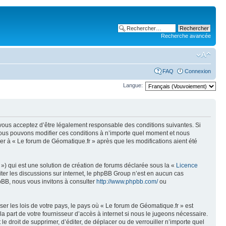
Recherche avancée
FAQ
Connexion
Langue:
, vous acceptez d’être légalement responsable des conditions suivantes. Si
 Nous pouvons modifier ces conditions à n’importe quel moment et nous
er à « Le forum de Géomatique.fr » après que les modifications aient été
») qui est une solution de création de forums déclarée sous la «
Licence
liter les discussions sur internet, le phpBB Group n’est en aucun cas
pBB, nous vous invitons à consulter
http://www.phpbb.com/
ou
er les lois de votre pays, le pays où « Le forum de Géomatique.fr » est
 part de votre fournisseur d’accès à internet si nous le jugeons nécessaire.
e droit de supprimer, d’éditer, de déplacer ou de verrouiller n’importe quel