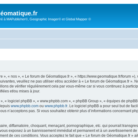
éomatique.fr
é à MAPublisher©, Geographic Imager© et Global Mapper ©
re », « nos », « Le forum de Géomatique.fr », « https://www.geomatique.fr/forum »)
uivantes, veuillez ne pas utiliser et/ou accéder à « Le forum de Géomatique.fr ».
lons de vérifier régulièrement cela par vous-même car si vous continuez à particip
iées et/ou mises à jour.
ur », « logiciel phpBB », « www.phpbb.com », « phpBB Group », « équipes de phpBB 
 depuis
www.phpbb.com
ou
www.phpbb.fr
. Le logiciel phpBB a pour seul but de faci
ous n’acceptons pas. Si vous souhaitez obtenir plus d’informations concernant ph
ire, diffamatoire, choquant, menaçant, pornographique, etc. qui pourrait transgress
s vous exposez à un bannissement immédiat et permanent et à un avertissement de la
ent de ces conditions. Vous acceptez le fait que « Le forum de Géomatique.fr » ait l