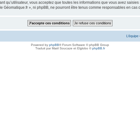
ant qu’utilisateur, vous acceptez que toutes les informations que vous avez saisie
m de Géomatique.fr », ni phpBB, ne pourront être tenus comme responsables en cas 
L’équipe
Powered by
phpBB
® Forum Software © phpBB Group
Traduit par Maël Soucaze et Elglobo ©
phpBB.fr