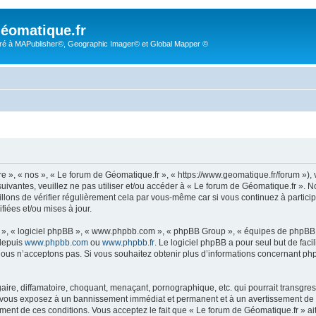
éomatique.fr
é à MAPublisher©, Geographic Imager© et Global Mapper ©
re », « nos », « Le forum de Géomatique.fr », « https://www.geomatique.fr/forum »)
uivantes, veuillez ne pas utiliser et/ou accéder à « Le forum de Géomatique.fr ».
lons de vérifier régulièrement cela par vous-même car si vous continuez à particip
iées et/ou mises à jour.
ur », « logiciel phpBB », « www.phpbb.com », « phpBB Group », « équipes de phpBB 
 depuis
www.phpbb.com
ou
www.phpbb.fr
. Le logiciel phpBB a pour seul but de faci
ous n’acceptons pas. Si vous souhaitez obtenir plus d’informations concernant ph
ire, diffamatoire, choquant, menaçant, pornographique, etc. qui pourrait transgress
s vous exposez à un bannissement immédiat et permanent et à un avertissement de la
ent de ces conditions. Vous acceptez le fait que « Le forum de Géomatique.fr » ait l