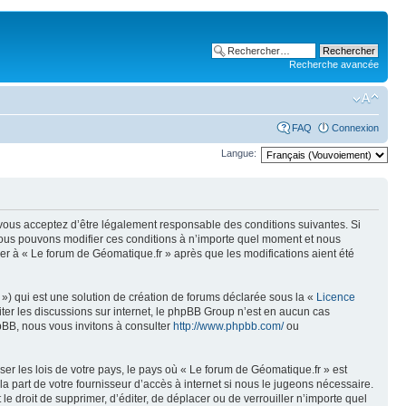
Recherche avancée
FAQ
Connexion
Langue:
, vous acceptez d’être légalement responsable des conditions suivantes. Si
 Nous pouvons modifier ces conditions à n’importe quel moment et nous
er à « Le forum de Géomatique.fr » après que les modifications aient été
») qui est une solution de création de forums déclarée sous la «
Licence
liter les discussions sur internet, le phpBB Group n’est en aucun cas
pBB, nous vous invitons à consulter
http://www.phpbb.com/
ou
er les lois de votre pays, le pays où « Le forum de Géomatique.fr » est
 part de votre fournisseur d’accès à internet si nous le jugeons nécessaire.
e droit de supprimer, d’éditer, de déplacer ou de verrouiller n’importe quel