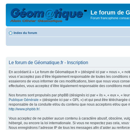
Le forum de G
Forum francophone consacr
Index du forum
Le forum de Géomatique.fr - Inscription
En accédant à « Le forum de Géomatique.fr » (désigné ici par « nous », « not
vous n’acceptez pas d’être légalement responsable de toutes les conditions s
essaierons de vous informer de ces modifications, bien que nous vous conseil
effectuées, vous acceptez d’être légalement responsable des conditions modif
Nos forums sont propulsés par phpBB (désignés ici par « ils », « eux », « le
Publique Générale
» (désignée ici par « GPL ») et qui peut être téléchargée
responsable de la conduite et/ou du contenu que nous acceptons et/ou que n
http://www.phpbb.fr/
.
Vous acceptez de ne publier aucun contenu à caractère abusif, obscène, vulga
hébergé, ou encore la loi internationale. Si vous ne respectez pas cela, vou
Nous enregistrons l’adresse IP de tous les messages afin d’aider au renforcem