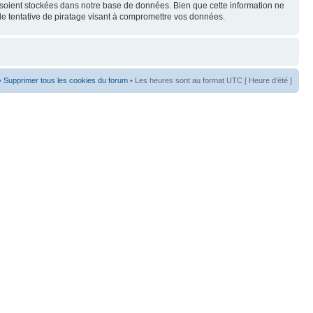
s soient stockées dans notre base de données. Bien que cette information ne
de tentative de piratage visant à compromettre vos données.
•
Supprimer tous les cookies du forum
• Les heures sont au format UTC [ Heure d’été ]