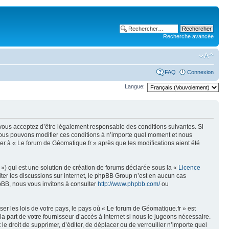
Recherche avancée
FAQ
Connexion
Langue:
, vous acceptez d’être légalement responsable des conditions suivantes. Si
 Nous pouvons modifier ces conditions à n’importe quel moment et nous
er à « Le forum de Géomatique.fr » après que les modifications aient été
») qui est une solution de création de forums déclarée sous la «
Licence
liter les discussions sur internet, le phpBB Group n’est en aucun cas
pBB, nous vous invitons à consulter
http://www.phpbb.com/
ou
er les lois de votre pays, le pays où « Le forum de Géomatique.fr » est
 part de votre fournisseur d’accès à internet si nous le jugeons nécessaire.
e droit de supprimer, d’éditer, de déplacer ou de verrouiller n’importe quel