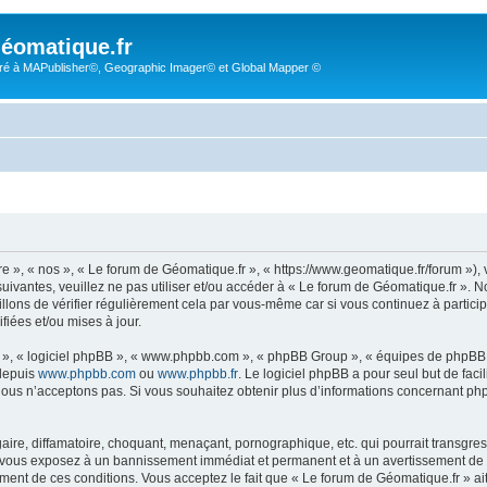
éomatique.fr
é à MAPublisher©, Geographic Imager© et Global Mapper ©
re », « nos », « Le forum de Géomatique.fr », « https://www.geomatique.fr/forum »)
uivantes, veuillez ne pas utiliser et/ou accéder à « Le forum de Géomatique.fr ».
lons de vérifier régulièrement cela par vous-même car si vous continuez à particip
iées et/ou mises à jour.
ur », « logiciel phpBB », « www.phpbb.com », « phpBB Group », « équipes de phpBB 
 depuis
www.phpbb.com
ou
www.phpbb.fr
. Le logiciel phpBB a pour seul but de faci
ous n’acceptons pas. Si vous souhaitez obtenir plus d’informations concernant ph
ire, diffamatoire, choquant, menaçant, pornographique, etc. qui pourrait transgress
s vous exposez à un bannissement immédiat et permanent et à un avertissement de la
ent de ces conditions. Vous acceptez le fait que « Le forum de Géomatique.fr » ait l