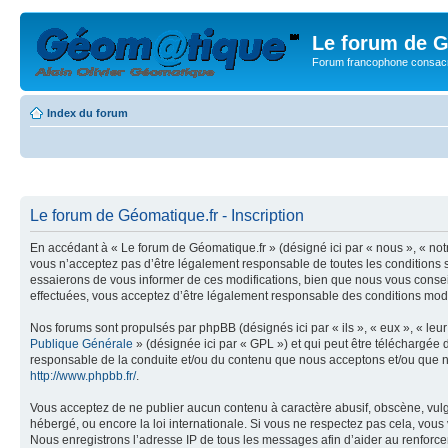
Le forum de G
Forum francophone consacr
Index du forum
Le forum de Géomatique.fr - Inscription
En accédant à « Le forum de Géomatique.fr » (désigné ici par « nous », « not
vous n’acceptez pas d’être légalement responsable de toutes les conditions s
essaierons de vous informer de ces modifications, bien que nous vous conseil
effectuées, vous acceptez d’être légalement responsable des conditions modif
Nos forums sont propulsés par phpBB (désignés ici par « ils », « eux », « le
Publique Générale
» (désignée ici par « GPL ») et qui peut être téléchargée
responsable de la conduite et/ou du contenu que nous acceptons et/ou que n
http://www.phpbb.fr/
.
Vous acceptez de ne publier aucun contenu à caractère abusif, obscène, vulga
hébergé, ou encore la loi internationale. Si vous ne respectez pas cela, vou
Nous enregistrons l’adresse IP de tous les messages afin d’aider au renforcem