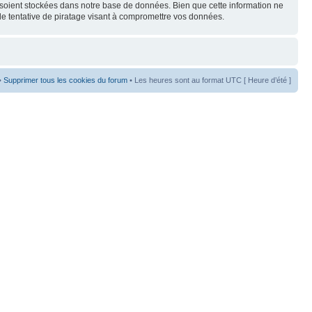
s soient stockées dans notre base de données. Bien que cette information ne
de tentative de piratage visant à compromettre vos données.
•
Supprimer tous les cookies du forum
• Les heures sont au format UTC [ Heure d’été ]