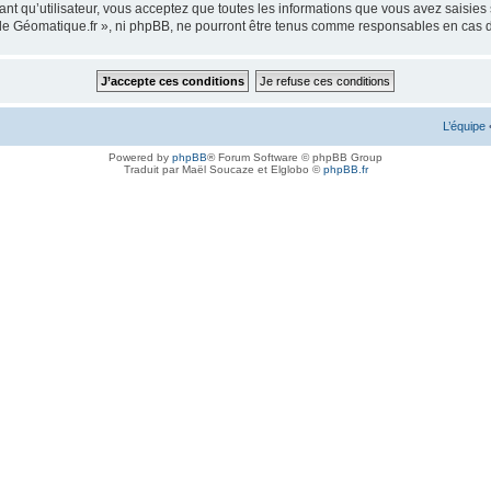
ant qu’utilisateur, vous acceptez que toutes les informations que vous avez saisie
m de Géomatique.fr », ni phpBB, ne pourront être tenus comme responsables en cas 
L’équipe
Powered by
phpBB
® Forum Software © phpBB Group
Traduit par Maël Soucaze et Elglobo ©
phpBB.fr