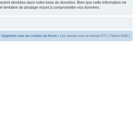
s soient stockées dans notre base de données. Bien que cette information ne
de tentative de piratage visant à compromettre vos données.
•
Supprimer tous les cookies du forum
• Les heures sont au format UTC [ Heure d’été ]