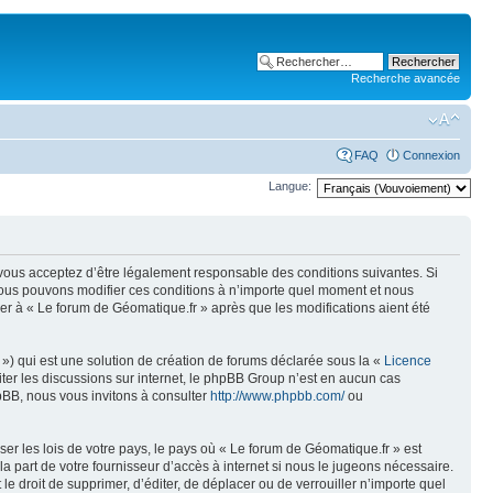
Recherche avancée
FAQ
Connexion
Langue:
, vous acceptez d’être légalement responsable des conditions suivantes. Si
 Nous pouvons modifier ces conditions à n’importe quel moment et nous
er à « Le forum de Géomatique.fr » après que les modifications aient été
») qui est une solution de création de forums déclarée sous la «
Licence
liter les discussions sur internet, le phpBB Group n’est en aucun cas
pBB, nous vous invitons à consulter
http://www.phpbb.com/
ou
er les lois de votre pays, le pays où « Le forum de Géomatique.fr » est
 part de votre fournisseur d’accès à internet si nous le jugeons nécessaire.
e droit de supprimer, d’éditer, de déplacer ou de verrouiller n’importe quel