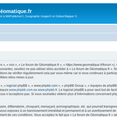
éomatique.fr
é à MAPublisher©, Geographic Imager© et Global Mapper ©
re », « nos », « Le forum de Géomatique.fr », « https://www.geomatique.fr/forum »)
uivantes, veuillez ne pas utiliser et/ou accéder à « Le forum de Géomatique.fr ».
lons de vérifier régulièrement cela par vous-même car si vous continuez à particip
iées et/ou mises à jour.
ur », « logiciel phpBB », « www.phpbb.com », « phpBB Group », « équipes de phpBB 
 depuis
www.phpbb.com
ou
www.phpbb.fr
. Le logiciel phpBB a pour seul but de faci
ous n’acceptons pas. Si vous souhaitez obtenir plus d’informations concernant ph
ire, diffamatoire, choquant, menaçant, pornographique, etc. qui pourrait transgress
s vous exposez à un bannissement immédiat et permanent et à un avertissement de la
ent de ces conditions. Vous acceptez le fait que « Le forum de Géomatique.fr » ait l