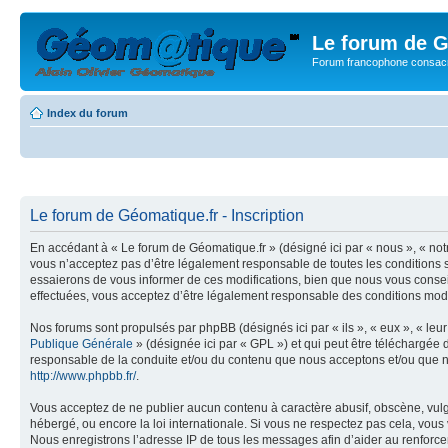
Le forum de G
Forum francophone consacr
Index du forum
Le forum de Géomatique.fr - Inscription
En accédant à « Le forum de Géomatique.fr » (désigné ici par « nous », « not
vous n’acceptez pas d’être légalement responsable de toutes les conditions s
essaierons de vous informer de ces modifications, bien que nous vous conseil
effectuées, vous acceptez d’être légalement responsable des conditions modif
Nos forums sont propulsés par phpBB (désignés ici par « ils », « eux », « le
Publique Générale
» (désignée ici par « GPL ») et qui peut être téléchargée
responsable de la conduite et/ou du contenu que nous acceptons et/ou que n
http://www.phpbb.fr/
.
Vous acceptez de ne publier aucun contenu à caractère abusif, obscène, vulga
hébergé, ou encore la loi internationale. Si vous ne respectez pas cela, vou
Nous enregistrons l’adresse IP de tous les messages afin d’aider au renforcem