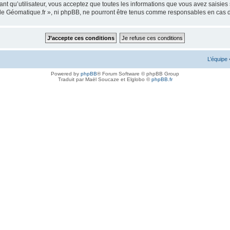
ant qu’utilisateur, vous acceptez que toutes les informations que vous avez saisie
m de Géomatique.fr », ni phpBB, ne pourront être tenus comme responsables en cas 
L’équipe
Powered by
phpBB
® Forum Software © phpBB Group
Traduit par Maël Soucaze et Elglobo ©
phpBB.fr