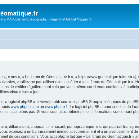
éomatique.fr
é à MAPublisher©, Geographic Imager© et Global Mapper ©
re », « nos », « Le forum de Géomatique.fr », « https://www.geomatique.fr/forum »)
uivantes, veuillez ne pas utiliser et/ou accéder à « Le forum de Géomatique.fr ».
lons de vérifier régulièrement cela par vous-même car si vous continuez à particip
iées et/ou mises à jour.
ur », « logiciel phpBB », « www.phpbb.com », « phpBB Group », « équipes de phpBB 
 depuis
www.phpbb.com
ou
www.phpbb.fr
. Le logiciel phpBB a pour seul but de faci
ous n’acceptons pas. Si vous souhaitez obtenir plus d’informations concernant ph
ire, diffamatoire, choquant, menaçant, pornographique, etc. qui pourrait transgress
s vous exposez à un bannissement immédiat et permanent et à un avertissement de la
ent de ces conditions. Vous acceptez le fait que « Le forum de Géomatique.fr » ait l