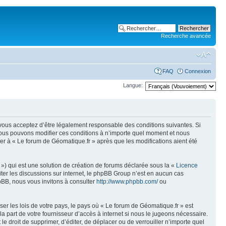
Recherche avancée
FAQ
Connexion
Langue:
, vous acceptez d’être légalement responsable des conditions suivantes. Si
 Nous pouvons modifier ces conditions à n’importe quel moment et nous
er à « Le forum de Géomatique.fr » après que les modifications aient été
») qui est une solution de création de forums déclarée sous la «
Licence
liter les discussions sur internet, le phpBB Group n’est en aucun cas
pBB, nous vous invitons à consulter
http://www.phpbb.com/
ou
er les lois de votre pays, le pays où « Le forum de Géomatique.fr » est
 part de votre fournisseur d’accès à internet si nous le jugeons nécessaire.
e droit de supprimer, d’éditer, de déplacer ou de verrouiller n’importe quel