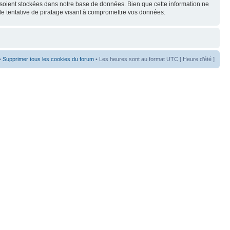
s soient stockées dans notre base de données. Bien que cette information ne
de tentative de piratage visant à compromettre vos données.
•
Supprimer tous les cookies du forum
• Les heures sont au format UTC [ Heure d’été ]