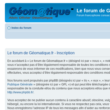
Le forum de G
Forum francophone consacr
Index du forum
Le forum de Géomatique.fr - Inscription
En accédant à « Le forum de Géomatique.fr » (désigné ici par « nous », « not
vous n’acceptez pas d’être légalement responsable de toutes les conditions s
essaierons de vous informer de ces modifications, bien que nous vous conseil
effectuées, vous acceptez d’être légalement responsable des conditions modif
Nos forums sont propulsés par phpBB (désignés ici par « ils », « eux », « le
Publique Générale
» (désignée ici par « GPL ») et qui peut être téléchargée
responsable de la conduite et/ou du contenu que nous acceptons et/ou que n
http://www.phpbb.fr/
.
Vous acceptez de ne publier aucun contenu à caractère abusif, obscène, vulga
hébergé, ou encore la loi internationale. Si vous ne respectez pas cela, vou
Nous enregistrons l’adresse IP de tous les messages afin d’aider au renforcem