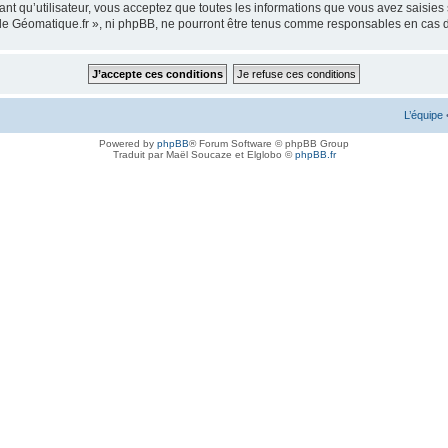
ant qu’utilisateur, vous acceptez que toutes les informations que vous avez saisie
m de Géomatique.fr », ni phpBB, ne pourront être tenus comme responsables en cas 
L’équipe
Powered by
phpBB
® Forum Software © phpBB Group
Traduit par Maël Soucaze et Elglobo ©
phpBB.fr