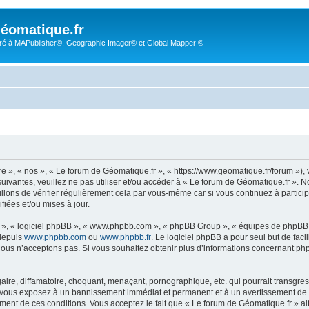
éomatique.fr
é à MAPublisher©, Geographic Imager© et Global Mapper ©
re », « nos », « Le forum de Géomatique.fr », « https://www.geomatique.fr/forum »)
uivantes, veuillez ne pas utiliser et/ou accéder à « Le forum de Géomatique.fr ».
lons de vérifier régulièrement cela par vous-même car si vous continuez à particip
iées et/ou mises à jour.
ur », « logiciel phpBB », « www.phpbb.com », « phpBB Group », « équipes de phpBB 
 depuis
www.phpbb.com
ou
www.phpbb.fr
. Le logiciel phpBB a pour seul but de faci
ous n’acceptons pas. Si vous souhaitez obtenir plus d’informations concernant ph
ire, diffamatoire, choquant, menaçant, pornographique, etc. qui pourrait transgress
s vous exposez à un bannissement immédiat et permanent et à un avertissement de la
ent de ces conditions. Vous acceptez le fait que « Le forum de Géomatique.fr » ait l