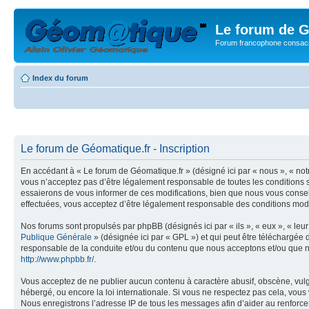
Le forum de G
Forum francophone consacr
Index du forum
Le forum de Géomatique.fr - Inscription
En accédant à « Le forum de Géomatique.fr » (désigné ici par « nous », « not
vous n’acceptez pas d’être légalement responsable de toutes les conditions s
essaierons de vous informer de ces modifications, bien que nous vous conseil
effectuées, vous acceptez d’être légalement responsable des conditions modif
Nos forums sont propulsés par phpBB (désignés ici par « ils », « eux », « le
Publique Générale
» (désignée ici par « GPL ») et qui peut être téléchargée
responsable de la conduite et/ou du contenu que nous acceptons et/ou que n
http://www.phpbb.fr/
.
Vous acceptez de ne publier aucun contenu à caractère abusif, obscène, vulga
hébergé, ou encore la loi internationale. Si vous ne respectez pas cela, vou
Nous enregistrons l’adresse IP de tous les messages afin d’aider au renforcem