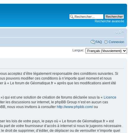
Recherche avancée
FAQ
Connexion
Langue:
, vous acceptez d’être légalement responsable des conditions suivantes. Si
 Nous pouvons modifier ces conditions à n’importe quel moment et nous
er à « Le forum de Géomatique.fr » après que les modifications aient été
») qui est une solution de création de forums déclarée sous la «
Licence
liter les discussions sur internet, le phpBB Group n’est en aucun cas
pBB, nous vous invitons à consulter
http://www.phpbb.com/
ou
er les lois de votre pays, le pays où « Le forum de Géomatique.fr » est
 part de votre fournisseur d’accès à internet si nous le jugeons nécessaire.
e droit de supprimer, d’éditer, de déplacer ou de verrouiller n’importe quel