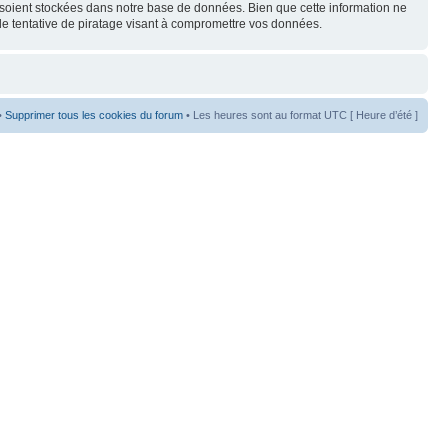
s soient stockées dans notre base de données. Bien que cette information ne
de tentative de piratage visant à compromettre vos données.
•
Supprimer tous les cookies du forum
• Les heures sont au format UTC [ Heure d’été ]