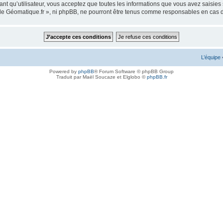
ant qu’utilisateur, vous acceptez que toutes les informations que vous avez saisie
m de Géomatique.fr », ni phpBB, ne pourront être tenus comme responsables en cas 
L’équipe
Powered by
phpBB
® Forum Software © phpBB Group
Traduit par Maël Soucaze et Elglobo ©
phpBB.fr