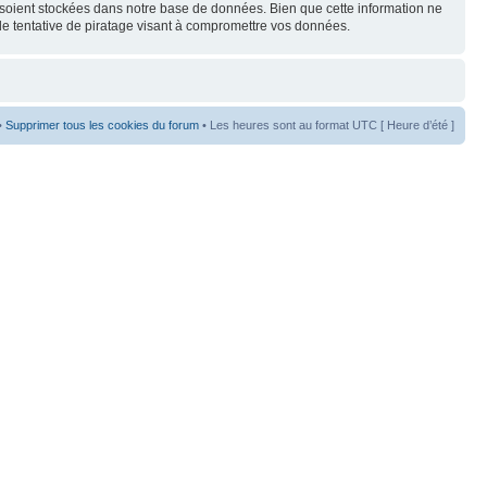
s soient stockées dans notre base de données. Bien que cette information ne
de tentative de piratage visant à compromettre vos données.
•
Supprimer tous les cookies du forum
• Les heures sont au format UTC [ Heure d’été ]