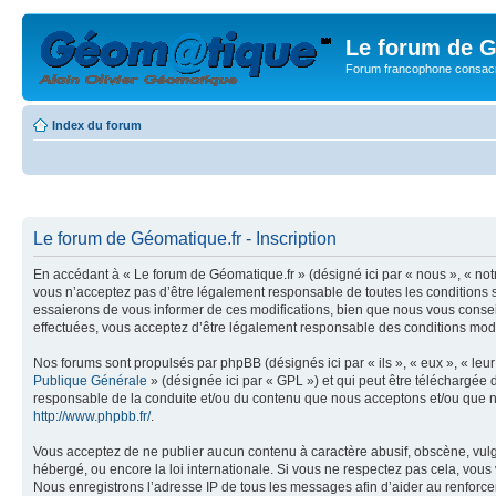
Le forum de G
Forum francophone consacr
Index du forum
Le forum de Géomatique.fr - Inscription
En accédant à « Le forum de Géomatique.fr » (désigné ici par « nous », « not
vous n’acceptez pas d’être légalement responsable de toutes les conditions s
essaierons de vous informer de ces modifications, bien que nous vous conseil
effectuées, vous acceptez d’être légalement responsable des conditions modif
Nos forums sont propulsés par phpBB (désignés ici par « ils », « eux », « le
Publique Générale
» (désignée ici par « GPL ») et qui peut être téléchargée
responsable de la conduite et/ou du contenu que nous acceptons et/ou que n
http://www.phpbb.fr/
.
Vous acceptez de ne publier aucun contenu à caractère abusif, obscène, vulga
hébergé, ou encore la loi internationale. Si vous ne respectez pas cela, vou
Nous enregistrons l’adresse IP de tous les messages afin d’aider au renforcem