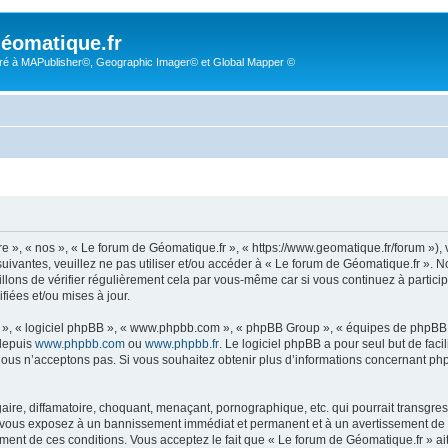
éomatique.fr
é à MAPublisher©, Geographic Imager© et Global Mapper ©
re », « nos », « Le forum de Géomatique.fr », « https://www.geomatique.fr/forum »)
uivantes, veuillez ne pas utiliser et/ou accéder à « Le forum de Géomatique.fr ».
lons de vérifier régulièrement cela par vous-même car si vous continuez à particip
iées et/ou mises à jour.
ur », « logiciel phpBB », « www.phpbb.com », « phpBB Group », « équipes de phpBB 
 depuis
www.phpbb.com
ou
www.phpbb.fr
. Le logiciel phpBB a pour seul but de faci
ous n’acceptons pas. Si vous souhaitez obtenir plus d’informations concernant ph
ire, diffamatoire, choquant, menaçant, pornographique, etc. qui pourrait transgress
s vous exposez à un bannissement immédiat et permanent et à un avertissement de la
ent de ces conditions. Vous acceptez le fait que « Le forum de Géomatique.fr » ait l