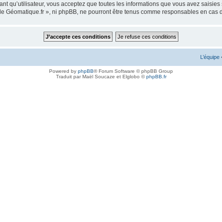
ant qu’utilisateur, vous acceptez que toutes les informations que vous avez saisie
m de Géomatique.fr », ni phpBB, ne pourront être tenus comme responsables en cas 
L’équipe
Powered by
phpBB
® Forum Software © phpBB Group
Traduit par Maël Soucaze et Elglobo ©
phpBB.fr