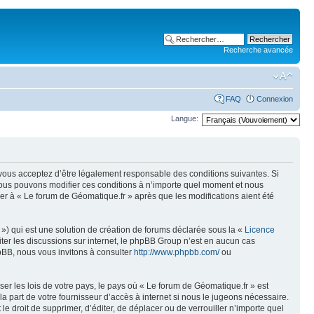
Recherche avancée
FAQ
Connexion
Langue:
, vous acceptez d’être légalement responsable des conditions suivantes. Si
 Nous pouvons modifier ces conditions à n’importe quel moment et nous
er à « Le forum de Géomatique.fr » après que les modifications aient été
») qui est une solution de création de forums déclarée sous la «
Licence
liter les discussions sur internet, le phpBB Group n’est en aucun cas
pBB, nous vous invitons à consulter
http://www.phpbb.com/
ou
er les lois de votre pays, le pays où « Le forum de Géomatique.fr » est
 part de votre fournisseur d’accès à internet si nous le jugeons nécessaire.
e droit de supprimer, d’éditer, de déplacer ou de verrouiller n’importe quel