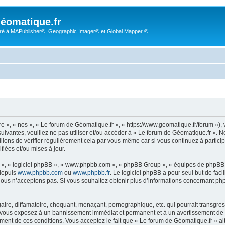
éomatique.fr
é à MAPublisher©, Geographic Imager© et Global Mapper ©
re », « nos », « Le forum de Géomatique.fr », « https://www.geomatique.fr/forum »)
uivantes, veuillez ne pas utiliser et/ou accéder à « Le forum de Géomatique.fr ».
lons de vérifier régulièrement cela par vous-même car si vous continuez à particip
iées et/ou mises à jour.
ur », « logiciel phpBB », « www.phpbb.com », « phpBB Group », « équipes de phpBB 
 depuis
www.phpbb.com
ou
www.phpbb.fr
. Le logiciel phpBB a pour seul but de faci
ous n’acceptons pas. Si vous souhaitez obtenir plus d’informations concernant ph
ire, diffamatoire, choquant, menaçant, pornographique, etc. qui pourrait transgress
s vous exposez à un bannissement immédiat et permanent et à un avertissement de la
ent de ces conditions. Vous acceptez le fait que « Le forum de Géomatique.fr » ait l