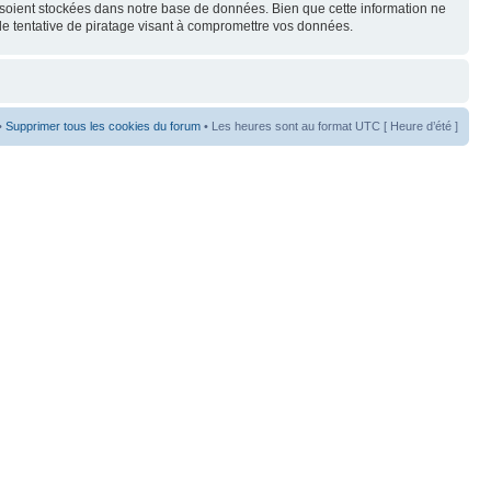
s soient stockées dans notre base de données. Bien que cette information ne
de tentative de piratage visant à compromettre vos données.
•
Supprimer tous les cookies du forum
• Les heures sont au format UTC [ Heure d’été ]