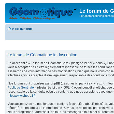
Le forum de G
Forum francophone consacr
Index du forum
Le forum de Géomatique.fr - Inscription
En accédant à « Le forum de Géomatique.fr » (désigné ici par « nous », « not
vous n’acceptez pas d’être légalement responsable de toutes les conditions s
essaierons de vous informer de ces modifications, bien que nous vous conseil
effectuées, vous acceptez d’être légalement responsable des conditions modif
Nos forums sont propulsés par phpBB (désignés ici par « ils », « eux », « le
Publique Générale
» (désignée ici par « GPL ») et qui peut être téléchargée
responsable de la conduite et/ou du contenu que nous acceptons et/ou que n
http://www.phpbb.fr/
.
Vous acceptez de ne publier aucun contenu à caractère abusif, obscène, vulga
hébergé, ou encore la loi internationale. Si vous ne respectez pas cela, vou
Nous enregistrons l’adresse IP de tous les messages afin d’aider au renforcem