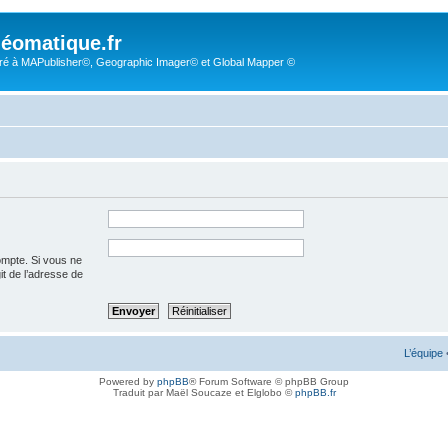
éomatique.fr
é à MAPublisher©, Geographic Imager© et Global Mapper ©
ompte. Si vous ne
git de l’adresse de
L’équipe
Powered by
phpBB
® Forum Software © phpBB Group
Traduit par Maël Soucaze et Elglobo ©
phpBB.fr