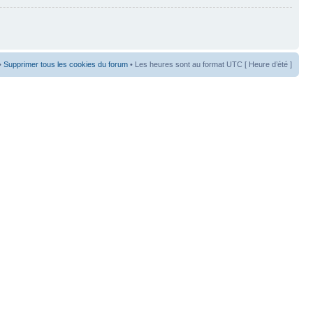
•
Supprimer tous les cookies du forum
• Les heures sont au format UTC [ Heure d’été ]