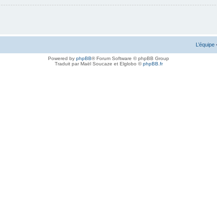
L’équipe
Powered by
phpBB
® Forum Software © phpBB Group
Traduit par Maël Soucaze et Elglobo ©
phpBB.fr