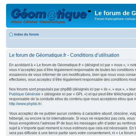
Le forum de G
Forum francophone consacr
Index du forum
Le forum de Géomatique.fr - Conditions d’utilisation
En accédant à « Le forum de Géomatique.fr » (désigné ici par « nous », « not
vous n’acceptez pas d’être légalement responsable de toutes les conditions s
essaierons de vous informer de ces modifications, bien que nous vous conseil
effectuées, vous acceptez d’être légalement responsable des conditions modif
Nos forums sont propulsés par phpBB (désignés ici par « ils », « eux », « le
Publique Générale
» (désignée ici par « GPL ») et qui peut être téléchargée
responsable de la conduite et/ou du contenu que nous acceptons et/ou que n
http://www.phpbb.fr/
.
Vous acceptez de ne publier aucun contenu à caractère abusif, obscène, vulga
hébergé, ou encore la loi internationale. Si vous ne respectez pas cela, vou
Nous enregistrons l’adresse IP de tous les messages afin d’aider au renforcem
sujet à n’importe quel moment si nous estimons que cela est nécessaire. En t
sera pas diffusée à une tierce partie sans votre consentement, ni « Le foru