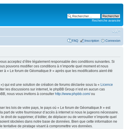
Recherche avancée
FAQ
Inscription
Connexion
, vous acceptez d’être légalement responsable des conditions suivantes. Si
 Nous pouvons modifier ces conditions à n’importe quel moment et nous
er à « Le forum de Géomatique.fr » après que les modifications aient été
») qui est une solution de création de forums déclarée sous la «
Licence
liter les discussions sur internet, le phpBB Group n’est en aucun cas
pBB, nous vous invitons à consulter
http://www.phpbb.com/
ou
er les lois de votre pays, le pays où « Le forum de Géomatique.fr » est
 part de votre fournisseur d’accès à internet si nous le jugeons nécessaire.
e droit de supprimer, d’éditer, de déplacer ou de verrouiller n’importe quel
s soient stockées dans notre base de données. Bien que cette information ne
de tentative de piratage visant à compromettre vos données.