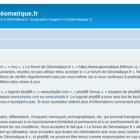
éomatique.fr
é à MAPublisher©, Geographic Imager© et Global Mapper ©
re », « nos », « Le forum de Géomatique.fr », « https://www.geomatique.fr/forum »)
uivantes, veuillez ne pas utiliser et/ou accéder à « Le forum de Géomatique.fr ».
lons de vérifier régulièrement cela par vous-même car si vous continuez à particip
iées et/ou mises à jour.
ur », « logiciel phpBB », « www.phpbb.com », « phpBB Group », « équipes de phpBB 
 depuis
www.phpbb.com
ou
www.phpbb.fr
. Le logiciel phpBB a pour seul but de faci
ous n’acceptons pas. Si vous souhaitez obtenir plus d’informations concernant ph
ire, diffamatoire, choquant, menaçant, pornographique, etc. qui pourrait transgress
s vous exposez à un bannissement immédiat et permanent et à un avertissement de la
ent de ces conditions. Vous acceptez le fait que « Le forum de Géomatique.fr » ait l
ant qu’utilisateur, vous acceptez que toutes les informations que vous avez saisie
m de Géomatique.fr », ni phpBB, ne pourront être tenus comme responsables en cas 