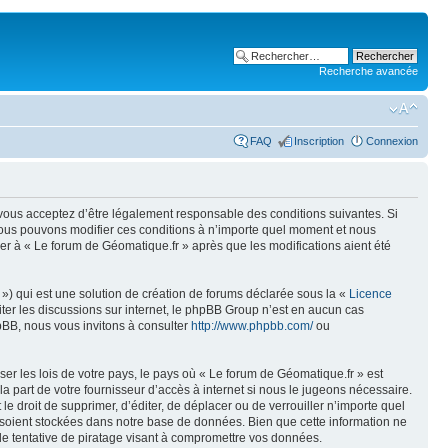
Recherche avancée
FAQ
Inscription
Connexion
, vous acceptez d’être légalement responsable des conditions suivantes. Si
 Nous pouvons modifier ces conditions à n’importe quel moment et nous
er à « Le forum de Géomatique.fr » après que les modifications aient été
») qui est une solution de création de forums déclarée sous la «
Licence
liter les discussions sur internet, le phpBB Group n’est en aucun cas
pBB, nous vous invitons à consulter
http://www.phpbb.com/
ou
er les lois de votre pays, le pays où « Le forum de Géomatique.fr » est
 part de votre fournisseur d’accès à internet si nous le jugeons nécessaire.
e droit de supprimer, d’éditer, de déplacer ou de verrouiller n’importe quel
s soient stockées dans notre base de données. Bien que cette information ne
de tentative de piratage visant à compromettre vos données.