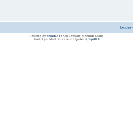
L’équipe
Powered by
phpBB
® Forum Software © phpBB Group
Traduit par Maël Soucaze et Elglobo ©
phpBB.fr