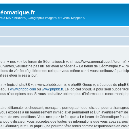
éomatique.fr
é à MAPublisher©, Geographic Imager© et Global Mapper ©
re », « nos », « Le forum de Géomatique.fr », « https://www.geomatique.fr/forum »)
uivantes, veuillez ne pas utiliser et/ou accéder à « Le forum de Géomatique.fr ».
lons de vérifier régulièrement cela par vous-même car si vous continuez à particip
iées et/ou mises à jour.
ur », « logiciel phpBB », « www.phpbb.com », « phpBB Group », « équipes de phpBB 
 depuis
www.phpbb.com
ou
www.phpbb.fr
. Le logiciel phpBB a pour seul but de faci
ous n’acceptons pas. Si vous souhaitez obtenir plus d’informations concernant ph
ire, diffamatoire, choquant, menaçant, pornographique, etc. qui pourrait transgress
s vous exposez à un bannissement immédiat et permanent et à un avertissement de la
ent de ces conditions. Vous acceptez le fait que « Le forum de Géomatique.fr » ait l
ant qu’utilisateur, vous acceptez que toutes les informations que vous avez saisie
m de Géomatique.fr », ni phpBB, ne pourront être tenus comme responsables en cas 