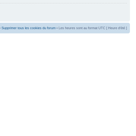
•
Supprimer tous les cookies du forum
• Les heures sont au format UTC [ Heure d’été ]