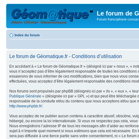
Le forum de G
Forum francophone consacr
Index du forum
Le forum de Géomatique.fr - Conditions d’utilisation
En accédant à « Le forum de Géomatique.fr » (désigné ici par « nous », « not
vous n’acceptez pas d’être légalement responsable de toutes les conditions s
essaierons de vous informer de ces modifications, bien que nous vous conseil
effectuées, vous acceptez d’être légalement responsable des conditions modif
Nos forums sont propulsés par phpBB (désignés ici par « ils », « eux », « le
Publique Générale
» (désignée ici par « GPL ») et qui peut être téléchargée
responsable de la conduite et/ou du contenu que nous acceptons et/ou que n
http://www.phpbb.fr/
.
Vous acceptez de ne publier aucun contenu à caractère abusif, obscène, vulga
hébergé, ou encore la loi internationale. Si vous ne respectez pas cela, vou
Nous enregistrons l’adresse IP de tous les messages afin d’aider au renforcem
sujet à n’importe quel moment si nous estimons que cela est nécessaire. En t
sera pas diffusée à une tierce partie sans votre consentement, ni « Le foru