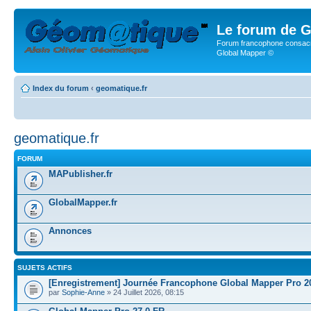
Le forum de G
Forum francophone consacr
Global Mapper ©
Index du forum
‹
geomatique.fr
geomatique.fr
FORUM
MAPublisher.fr
GlobalMapper.fr
Annonces
SUJETS ACTIFS
[Enregistrement] Journée Francophone Global Mapper Pro 2
par
Sophie-Anne
» 24 Juillet 2026, 08:15