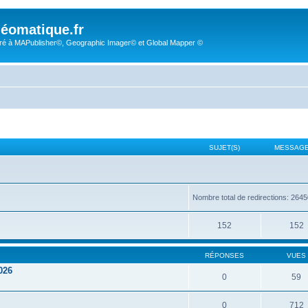
éomatique.fr
é à MAPublisher©, Geographic Imager© et Global Mapper ©
SUJET(S)
MESSAGE
Nombre total de redirections: 264
152
152
RÉPONSES
VUES
026
0
59
0
712