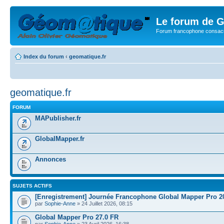
Le forum de G
Forum francophone consacr
Index du forum
‹
geomatique.fr
geomatique.fr
FORUM
MAPublisher.fr
GlobalMapper.fr
Annonces
SUJETS ACTIFS
[Enregistrement] Journée Francophone Global Mapper Pro 2
par
Sophie-Anne
» 24 Juillet 2026, 08:15
Global Mapper Pro 27.0 FR
par
Sophie-Anne
» 23 Avril 2026, 16:38