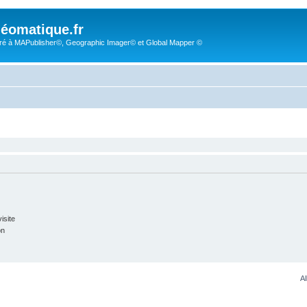
éomatique.fr
é à MAPublisher©, Geographic Imager© et Global Mapper ©
isite
on
Al