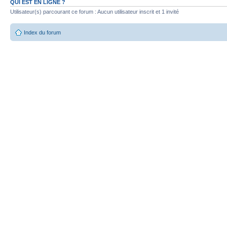
QUI EST EN LIGNE ?
Utilisateur(s) parcourant ce forum : Aucun utilisateur inscrit et 1 invité
Index du forum