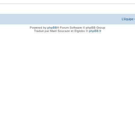
L’équipe
Powered by
phpBB
® Forum Software © phpBB Group
Traduit par Maël Soucaze et Elglobo ©
phpBB.fr