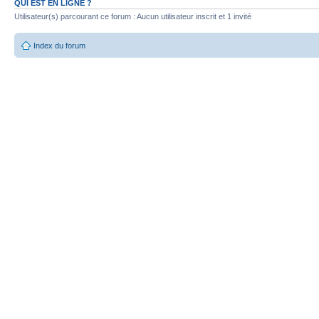
QUI EST EN LIGNE ?
Utilisateur(s) parcourant ce forum : Aucun utilisateur inscrit et 1 invité
Index du forum