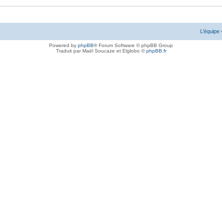
L’équipe
Powered by
phpBB
® Forum Software © phpBB Group
Traduit par Maël Soucaze et Elglobo ©
phpBB.fr