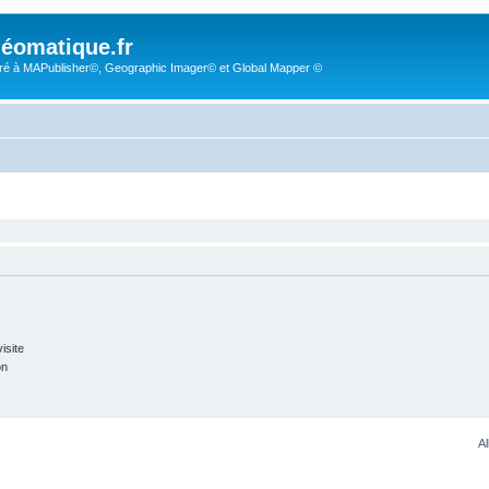
éomatique.fr
é à MAPublisher©, Geographic Imager© et Global Mapper ©
isite
on
Al