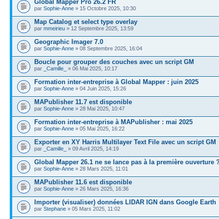
Global Mapper Pro 26.2 FR
par
Sophie-Anne
» 15 Octobre 2025, 10:30
Map Catalog et select type overlay
par
mmeirieu
» 12 Septembre 2025, 13:59
Geographic Imager 7.0
par
Sophie-Anne
» 08 Septembre 2025, 16:04
Boucle pour grouper des couches avec un script GM
par
_Camille_
» 06 Mai 2025, 10:17
Formation inter-entreprise à Global Mapper : juin 2025
par
Sophie-Anne
» 04 Juin 2025, 15:26
MAPublisher 11.7 est disponible
par
Sophie-Anne
» 28 Mai 2025, 10:47
Formation inter-entreprise à MAPublisher : mai 2025
par
Sophie-Anne
» 05 Mai 2025, 16:22
Exporter en XY Harris Multilayer Text File avec un script GM
par
_Camille_
» 09 Avril 2025, 14:19
Global Mapper 26.1 ne se lance pas à la première ouverture 
par
Sophie-Anne
» 28 Mars 2025, 11:01
MAPublisher 11.6 est disponible
par
Sophie-Anne
» 26 Mars 2025, 16:36
Importer (visualiser) données LIDAR IGN dans Google Earth
par
Stephane
» 05 Mars 2025, 11:02