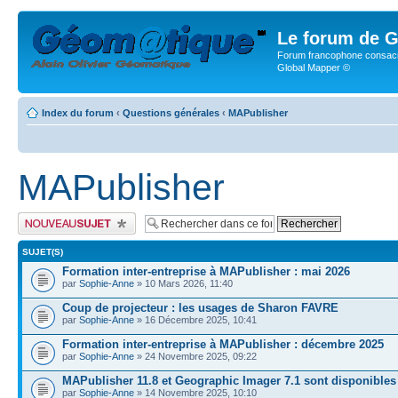
Le forum de G
Forum francophone consacr
Global Mapper ©
Index du forum
‹
Questions générales
‹
MAPublisher
MAPublisher
Publier un nouveau sujet
SUJET(S)
Formation inter-entreprise à MAPublisher : mai 2026
par
Sophie-Anne
» 10 Mars 2026, 11:40
Coup de projecteur : les usages de Sharon FAVRE
par
Sophie-Anne
» 16 Décembre 2025, 10:41
Formation inter-entreprise à MAPublisher : décembre 2025
par
Sophie-Anne
» 24 Novembre 2025, 09:22
MAPublisher 11.8 et Geographic Imager 7.1 sont disponibles
par
Sophie-Anne
» 14 Novembre 2025, 10:10