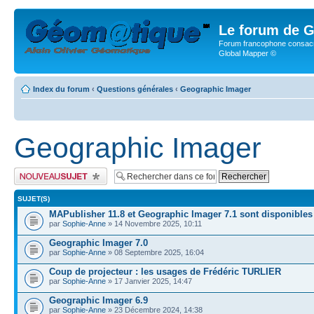
Le forum de G
Forum francophone consacr
Global Mapper ©
Index du forum
‹
Questions générales
‹
Geographic Imager
Geographic Imager
Publier un nouveau sujet
SUJET(S)
MAPublisher 11.8 et Geographic Imager 7.1 sont disponibles
par
Sophie-Anne
» 14 Novembre 2025, 10:11
Geographic Imager 7.0
par
Sophie-Anne
» 08 Septembre 2025, 16:04
Coup de projecteur : les usages de Frédéric TURLIER
par
Sophie-Anne
» 17 Janvier 2025, 14:47
Geographic Imager 6.9
par
Sophie-Anne
» 23 Décembre 2024, 14:38