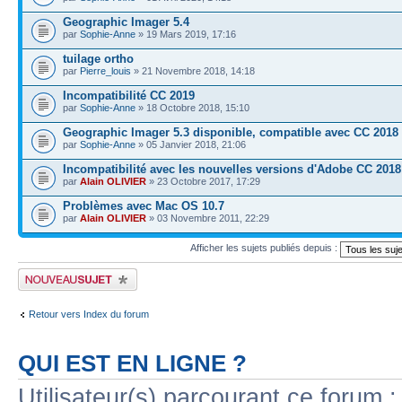
Geographic Imager 5.4
par
Sophie-Anne
» 19 Mars 2019, 17:16
tuilage ortho
par
Pierre_louis
» 21 Novembre 2018, 14:18
Incompatibilité CC 2019
par
Sophie-Anne
» 18 Octobre 2018, 15:10
Geographic Imager 5.3 disponible, compatible avec CC 2018
par
Sophie-Anne
» 05 Janvier 2018, 21:06
Incompatibilité avec les nouvelles versions d'Adobe CC 2018
par
Alain OLIVIER
» 23 Octobre 2017, 17:29
Problèmes avec Mac OS 10.7
par
Alain OLIVIER
» 03 Novembre 2011, 22:29
Afficher les sujets publiés depuis :
Publier un nouveau sujet
Retour vers Index du forum
QUI EST EN LIGNE ?
Utilisateur(s) parcourant ce forum : 