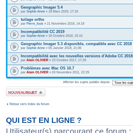
Geographic Imager 5.4
par
Sophie-Anne
» 19 Mars 2019, 17:16
tuilage ortho
par
Pierre_louis
» 21 Novembre 2018, 14:18
Incompatibilité CC 2019
par
Sophie-Anne
» 18 Octobre 2018, 15:10
Geographic Imager 5.3 disponible, compatible avec CC 2018
par
Sophie-Anne
» 05 Janvier 2018, 21:06
Incompatibilité avec les nouvelles versions d'Adobe CC 2018
par
Alain OLIVIER
» 23 Octobre 2017, 17:29
Problèmes avec Mac OS 10.7
par
Alain OLIVIER
» 03 Novembre 2011, 22:29
Afficher les sujets publiés depuis :
Publier un nouveau sujet
Retour vers Index du forum
QUI EST EN LIGNE ?
Utilisateur(s) parcourant ce forum : 