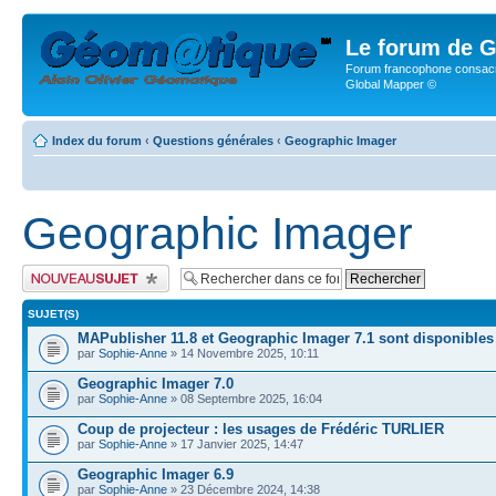
Le forum de G
Forum francophone consacr
Global Mapper ©
Index du forum
‹
Questions générales
‹
Geographic Imager
Geographic Imager
Publier un nouveau sujet
SUJET(S)
MAPublisher 11.8 et Geographic Imager 7.1 sont disponibles
par
Sophie-Anne
» 14 Novembre 2025, 10:11
Geographic Imager 7.0
par
Sophie-Anne
» 08 Septembre 2025, 16:04
Coup de projecteur : les usages de Frédéric TURLIER
par
Sophie-Anne
» 17 Janvier 2025, 14:47
Geographic Imager 6.9
par
Sophie-Anne
» 23 Décembre 2024, 14:38