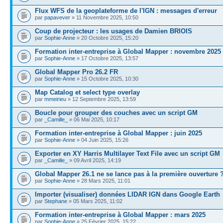
Flux WFS de la geoplateforme de l'IGN : messages d'erreur
par
papavever
» 11 Novembre 2025, 10:50
Coup de projecteur : les usages de Damien BRIOIS
par
Sophie-Anne
» 20 Octobre 2025, 15:20
Formation inter-entreprise à Global Mapper : novembre 2025
par
Sophie-Anne
» 17 Octobre 2025, 13:57
Global Mapper Pro 26.2 FR
par
Sophie-Anne
» 15 Octobre 2025, 10:30
Map Catalog et select type overlay
par
mmeirieu
» 12 Septembre 2025, 13:59
Boucle pour grouper des couches avec un script GM
par
_Camille_
» 06 Mai 2025, 10:17
Formation inter-entreprise à Global Mapper : juin 2025
par
Sophie-Anne
» 04 Juin 2025, 15:26
Exporter en XY Harris Multilayer Text File avec un script GM
par
_Camille_
» 09 Avril 2025, 14:19
Global Mapper 26.1 ne se lance pas à la première ouverture 
par
Sophie-Anne
» 28 Mars 2025, 11:01
Importer (visualiser) données LIDAR IGN dans Google Earth
par
Stephane
» 05 Mars 2025, 11:02
Formation inter-entreprise à Global Mapper : mars 2025
par
Sophie-Anne
» 25 Février 2025, 15:22