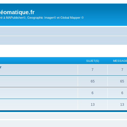
éomatique.fr
é à MAPublisher©, Geographic Imager© et Global Mapper ©
SUJET(S)
MESSAGE
r
7
7
65
65
6
6
13
13