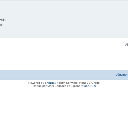
isite
on
Al
L’équipe
Powered by
phpBB
® Forum Software © phpBB Group
Traduit par Maël Soucaze et Elglobo ©
phpBB.fr