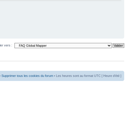
ler vers :
•
Supprimer tous les cookies du forum
• Les heures sont au format UTC [ Heure d’été ]