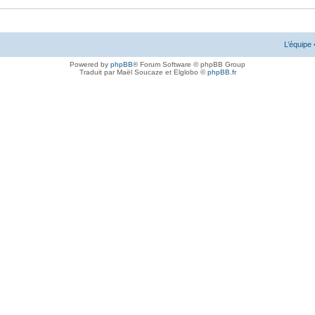
L’équipe
Powered by
phpBB
® Forum Software © phpBB Group
Traduit par Maël Soucaze et Elglobo ©
phpBB.fr