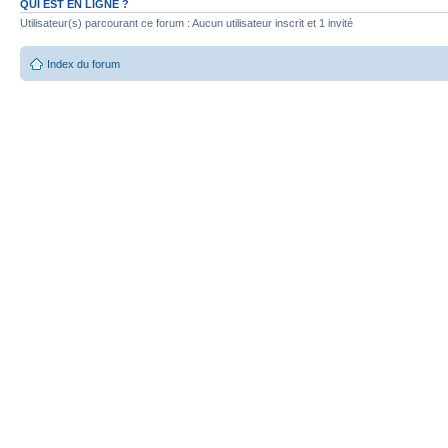
QUI EST EN LIGNE ?
Utilisateur(s) parcourant ce forum : Aucun utilisateur inscrit et 1 invité
Index du forum