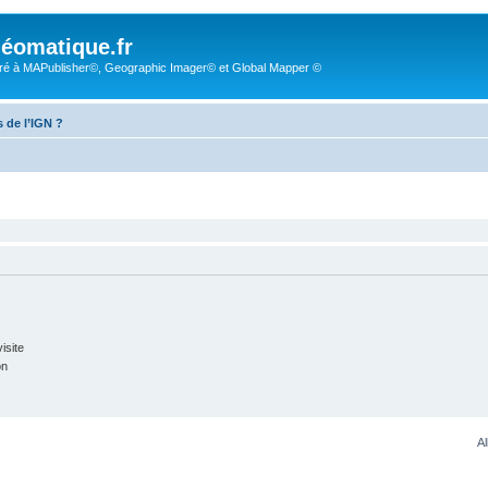
éomatique.fr
é à MAPublisher©, Geographic Imager© et Global Mapper ©
 de l’IGN ?
isite
on
Al