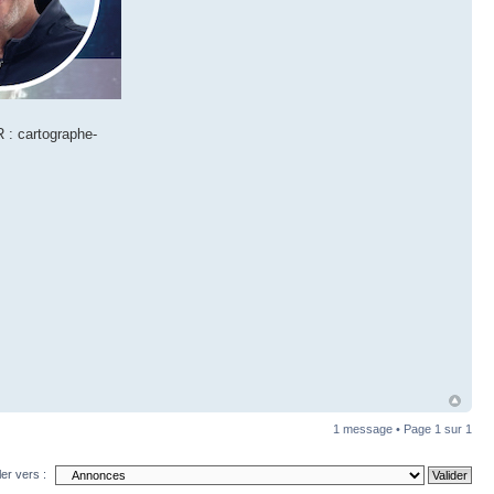
 : cartographe-
1 message • Page
1
sur
1
ler vers :