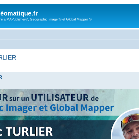
éomatique.fr
é à MAPublisher©, Geographic Imager© et Global Mapper ©
URLIER
R