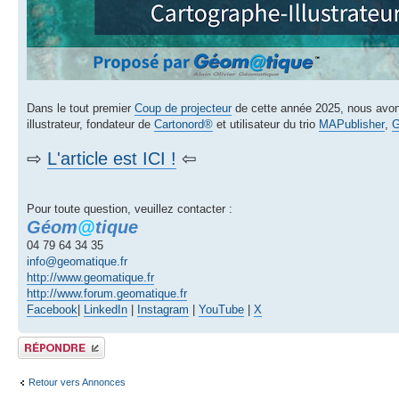
Dans le tout premier
Coup de projecteur
de cette année 2025, nous avons
illustrateur, fondateur de
Cartonord®
et utilisateur du trio
MAPublisher
,
G
⇨
L'article est ICI !
⇦
Pour toute question, veuillez contacter :
Géom
@
tique
04 79 64 34 35
info@geomatique.fr
http://www.geomatique.fr
http://www.forum.geomatique.fr
Facebook
|
LinkedIn
|
Instagram
|
YouTube
|
X
Publier une réponse
Retour vers Annonces