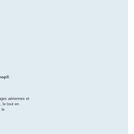
shop®
.
ages aériennes et
 le tout en
 le