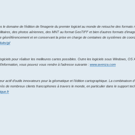
e domaine de l’édition de l’imagerie du premier logiciel au monde de retouche des formats r
ellitaires, des photos aériennes, des MNT au format GeoTIFF et bien d'autres formats d'images
ant le géoréférencement et en conservant la prise en charge de centaines de systèmes de coo
its/gi/
giciels pour réaliser les meilleures cartes possibles. Outre les logiciels sous Windows, OS X
’information, vous pouvez vous rendre à l’adresse suivante :
www.avenza.com
ur actif d’outils innovateurs pour la géomatique et l'édition cartographique. La combinaison d
ès de nombreux clients francophones à travers le monde, en particulier dans le support tech
que.fr