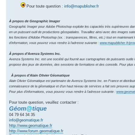
Pour toute question :
info@mapublisher.fr
À propos de Geographic Imager
Geographic Imager pour Adobe Photoshop exploite les capacités très supérieures dans l
en un puissant outil de productions géospatiales. Travaillez ainsi avec des images sat
les fonctions d’Adobe Photoshop (ex. : transparences, filtres, etc.) tout en mainten
d’information, vous pouvez vous rendre à l’adresse suivante :
www.mapublisher.fr/produ
À propos d’Avenza Systems Inc.
Avenza Systems Inc. est une société qui fournit aux cartographes de puissants outils lo
propose des jeux de données, des sessions de formations et des conseils. Pour plus d
À propos d’Alain Olivier Géomatique
Alain Olivier Géomatique est partenaire de Avenza Systems Inc. en France et distribute
connaissance de la géomatique et d’un haut niveau de services a fait ses preuves aupr
Pour plus d'informations, vous pouvez vous rendre à l'adresse suivante :
www.geomati
Pour toute question, veuillez contacter :
Géom
@
tique
04 79 64 34 35
info@geomatique.fr
http://www.geomatique.fr
http://www.forum.geomatique.fr