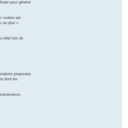
 Brown pour générer
s couleur par
 » au plus «
 relief lors de
iorations proposées
re dont les
 maintenance,