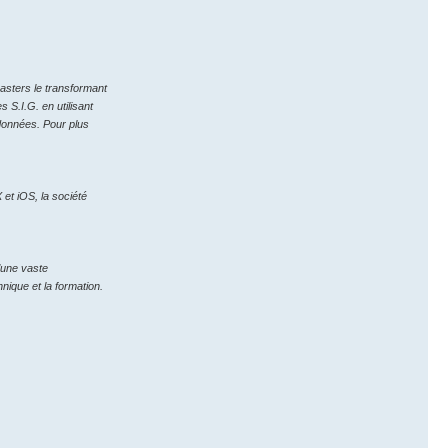
asters le transformant
 S.I.G. en utilisant
rdonnées. Pour plus
 et iOS, la société
’une vaste
nique et la formation.