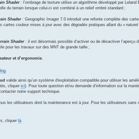
ain Shader
: l’ombrage de texture utilise un algorithme développé par Leland
lle du terrain lorsque celui-ci est combiné à un relief ombré standard ;
rain Shader
: Geographic Imager 7.0 introduit une refonte complète des carte
s cartes couleur mises à jour avec des dégradés pratiques allant du « naturel
rrain Shader
: il est désormais possible d’activer ou de désactiver l’aperçu du
ile pour les travaux sur des MNT de grande taille ;
isateur et d’ergonomie
.
blog
.
oud
valide ainsi qu’un système d'exploitation compatible pour utiliser les amél
tés, cliquer
ici
). Pour toute question et/ou demande d’information sur la maniè
 contacter notre support technique.
ous les utilisateurs dont la maintenance est à jour. Pour les utilisateurs sans
rs, cliquer
là
.