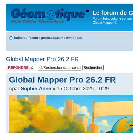
Le forum de G
Forum francophone consacr
Global Mapper ©
Index du forum
‹
geomatique.fr
‹
Annonces
Global Mapper Pro 26.2 FR
Publier une réponse
Global Mapper Pro 26.2 FR
par
Sophie-Anne
» 15 Octobre 2025, 10:29