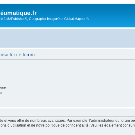
éomatique.fr
é à MAPublisher©, Geographic Imager© et Global Mapper ©
onsulter ce forum.
isite
on
pide et vous offre de nombreux avantages. Par exemple, l’administrateur du forum peu
s d’utilisation et de notre politique de confidentialité. Veuillez également consult