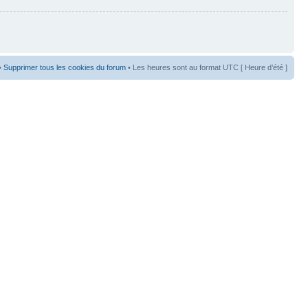
•
Supprimer tous les cookies du forum
• Les heures sont au format UTC [ Heure d’été ]