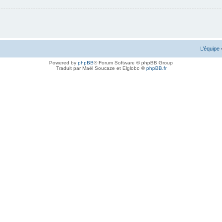
L’équipe
Powered by
phpBB
® Forum Software © phpBB Group
Traduit par Maël Soucaze et Elglobo ©
phpBB.fr