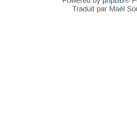
Powered by
phpBB
® F
Traduit par Maël S