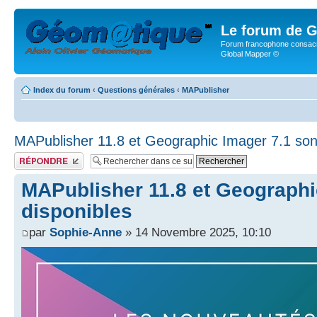
Le forum de G
Forum francophone consacr
Global Mapper ©
Index du forum
‹
Questions générales
‹
MAPublisher
MAPublisher 11.8 et Geographic Imager 7.1 sont
Publier une réponse
MAPublisher 11.8 et Geographi
disponibles
par
Sophie-Anne
» 14 Novembre 2025, 10:10