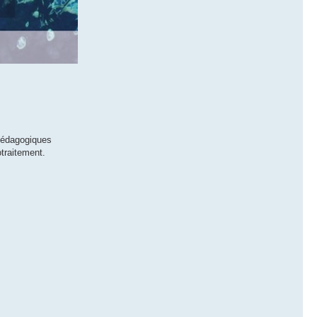
 pédagogiques
otraitement.