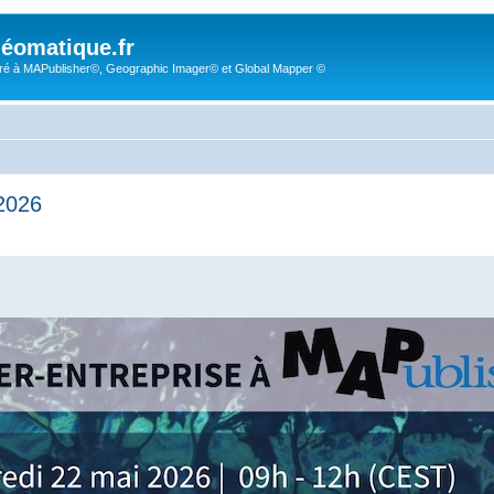
éomatique.fr
é à MAPublisher©, Geographic Imager© et Global Mapper ©
 2026