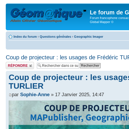
Le forum de G
Forum francophone consacr
Global Mapper ©
Index du forum
‹
Questions générales
‹
Geographic Imager
Coup de projecteur : les usages de Frédéric T
Publier une réponse
Coup de projecteur : les usage
TURLIER
par
Sophie-Anne
» 17 Janvier 2025, 14:47