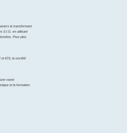
asters le transformant
 S.I.G. en utilisant
rdonnées. Pour plus
 et iOS, la société
’une vaste
nique et la formation.