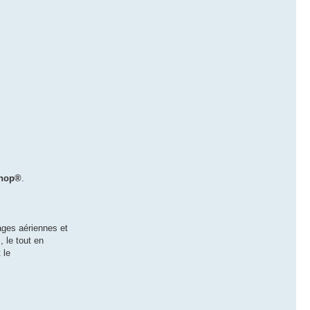
shop®
.
ages aériennes et
 le tout en
 le