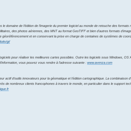
e domaine de l’édition de l’imagerie du premier logiciel au monde de retouche des formats r
ellitaires, des photos aériennes, des MNT au format GeoTIFF et bien d'autres formats d'images
ant le géoréférencement et en conservant la prise en charge de centaines de systèmes de coo
its/gi/
giciels pour réaliser les meilleures cartes possibles. Outre les logiciels sous Windows, OS X
’information, vous pouvez vous rendre à l’adresse suivante :
www.avenza.com
ur actif d’outils innovateurs pour la géomatique et l'édition cartographique. La combinaison d
ès de nombreux clients francophones à travers le monde, en particulier dans le support tech
que.fr