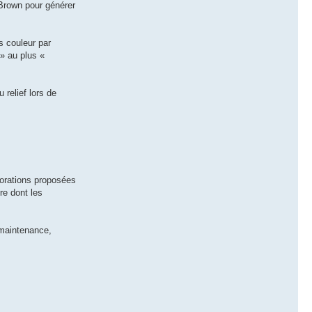
 Brown pour générer
s couleur par
 » au plus «
 relief lors de
iorations proposées
re dont les
 maintenance,