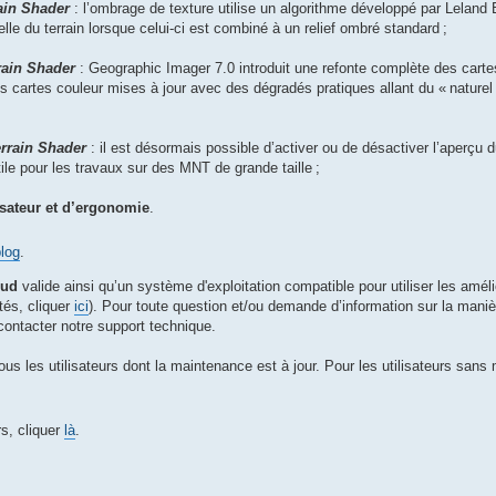
ain Shader
: l’ombrage de texture utilise un algorithme développé par Leland
lle du terrain lorsque celui-ci est combiné à un relief ombré standard ;
rain Shader
: Geographic Imager 7.0 introduit une refonte complète des carte
s cartes couleur mises à jour avec des dégradés pratiques allant du « naturel
rrain Shader
: il est désormais possible d’activer ou de désactiver l’aperçu du
ile pour les travaux sur des MNT de grande taille ;
isateur et d’ergonomie
.
blog
.
oud
valide ainsi qu’un système d'exploitation compatible pour utiliser les amél
tés, cliquer
ici
). Pour toute question et/ou demande d’information sur la maniè
 contacter notre support technique.
ous les utilisateurs dont la maintenance est à jour. Pour les utilisateurs sans
rs, cliquer
là
.