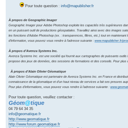
Pour toute question :
info@mapublisher.fr
À propos de Geographic Imager
Geographic Imager pour Adobe Photoshop exploite les capacités très supérieures dans l
en un puissant outil de productions géospatiales. Travaillez ainsi avec des images sat
les fonctions d’Adobe Photoshop (ex. : transparences, filtres, etc.) tout en mainten
d’information, vous pouvez vous rendre à l’adresse suivante :
www.mapublisher.fr/produ
À propos d’Avenza Systems Inc.
Avenza Systems Inc. est une société qui fournit aux cartographes de puissants outils lo
propose des jeux de données, des sessions de formations et des conseils. Pour plus d
À propos d’Alain Olivier Géomatique
Alain Olivier Géomatique est partenaire de Avenza Systems Inc. en France et distribute
connaissance de la géomatique et d’un haut niveau de services a fait ses preuves aupr
Pour plus d'informations, vous pouvez vous rendre à l'adresse suivante :
www.geomati
Pour toute question, veuillez contacter :
Géom
@
tique
04 79 64 34 35
info@geomatique.fr
http://www.geomatique.fr
http://www.forum.geomatique.fr