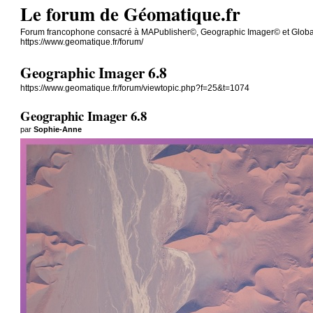
Le forum de Géomatique.fr
Forum francophone consacré à MAPublisher©, Geographic Imager© et Glob
https://www.geomatique.fr/forum/
Geographic Imager 6.8
https://www.geomatique.fr/forum/viewtopic.php?f=25&t=1074
Geographic Imager 6.8
par
Sophie-Anne