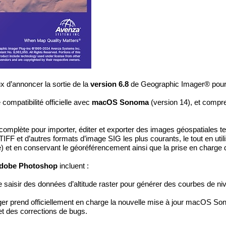
x d’annoncer la sortie de la
version 6.8
de
Geographic Imager®
pou
e compatibilité officielle avec
macOS Sonoma
(version 14), et compr
complète pour importer, éditer et exporter des images géospatiales tel
F et d’autres formats d’image SIG les plus courants, le tout en utilis
ge) et en conservant le géoréférencement ainsi que la prise en charg
dobe Photoshop
incluent :
de saisir des données d’altitude raster pour générer des courbes de ni
er prend officiellement en charge la nouvelle mise à jour macOS So
t des corrections de bugs.