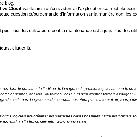
 de blog
.
tive Cloud
valide ainsi qu’un système d'exploitation compatible pour 
 toute question et/ou demande d’information sur la manière dont les ex
t pour tous les utilisateurs dont la maintenance est à jour. Pour les u
jours, cliquer
là
.
es dans le domaine de l’édition de l’imagerie du premier logiciel au monde de ret
photos aériennes, des MNT au format GeoTIFF et bien d'autres formats d'images S.I.G.
harge de centaines de systèmes de coordonnées. Pour plus d’information, vous pouv
 outils logiciels pour réaliser les meilleures cartes possibles. Outre les logiciel
 vous rendre à l’adresse suivante :
www.avenza.com