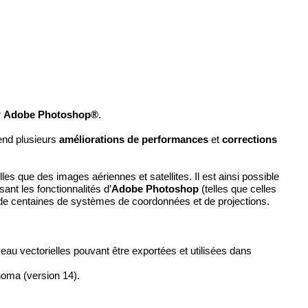
r
Adobe Photoshop®
.
end plusieurs
améliorations de performances
et
corrections
les que des images aériennes et satellites. Il est ainsi possible
ant les fonctionnalités d’
Adobe Photoshop
(telles que celles
e de centaines de systèmes de coordonnées et de projections.
veau vectorielles pouvant être exportées et utilisées dans
noma (version 14).