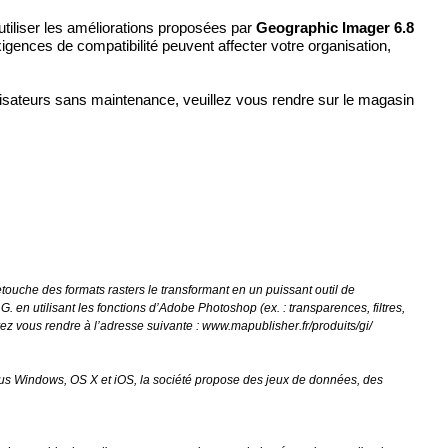
utiliser les améliorations proposées par
Geographic Imager 6.8
igences de compatibilité peuvent affecter votre organisation,
tilisateurs sans maintenance, veuillez vous rendre
sur le magasin
ouche des formats rasters le transformant en un puissant outil de
 en utilisant les fonctions d’Adobe Photoshop (ex. : transparences, filtres,
ez vous rendre à l’adresse suivante :
www.mapublisher.fr/produits/gi/
s sous Windows, OS X et iOS, la société propose des jeux de données, des