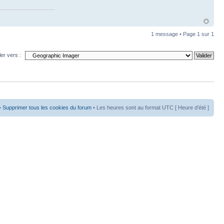
1 message • Page
1
sur
1
ler vers :
•
Supprimer tous les cookies du forum
• Les heures sont au format UTC [ Heure d’été ]