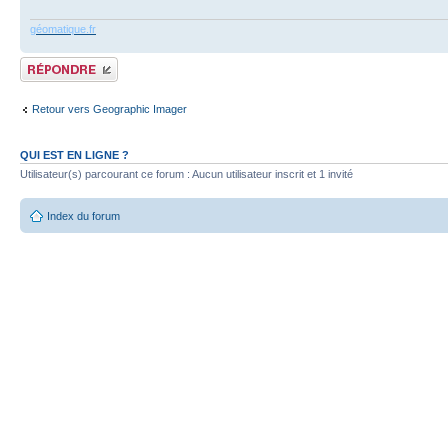
géomatique.fr
Publier une réponse
Retour vers Geographic Imager
QUI EST EN LIGNE ?
Utilisateur(s) parcourant ce forum : Aucun utilisateur inscrit et 1 invité
Index du forum