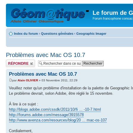
Le forum de G
Forum francophone consacr
Index du forum
‹
Questions générales
‹
Geographic Imager
Problèmes avec Mac OS 10.7
Publier une réponse
Problèmes avec Mac OS 10.7
par
Alain OLIVIER
» 03 Novembre 2011, 22:29
Veuillez noter qu'un problème d'installation de la palette de Geographi
Le problème devrait, selon Adobe, être réglé le 15 novembre.
À lire à ce sujet :
http://blogs.adobe.com/cssdk/2011/10/fi ... -10-7.html
http://forums.adobe.com/message/3915578
http://www.avenza.com/resources/blog/20 ... mac-os-107
Cordialement,