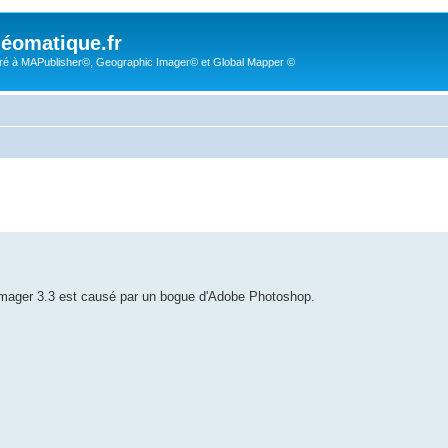
éomatique.fr
é à MAPublisher©, Geographic Imager© et Global Mapper ©
c Imager 3.3 est causé par un bogue d'Adobe Photoshop.