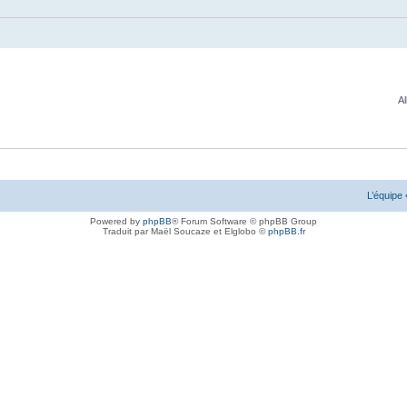
Al
L’équipe
Powered by
phpBB
® Forum Software © phpBB Group
Traduit par Maël Soucaze et Elglobo ©
phpBB.fr