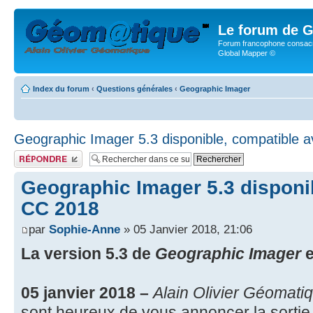
Le forum de G
Forum francophone consacr
Global Mapper ©
Index du forum
‹
Questions générales
‹
Geographic Imager
Geographic Imager 5.3 disponible, compatible 
Publier une réponse
Geographic Imager 5.3 disponi
CC 2018
par
Sophie-Anne
» 05 Janvier 2018, 21:06
La version 5.3 de
Geographic Imager
e
05 janvier 2018 –
Alain Olivier Géomati
sont heureux de vous annoncer la sorti