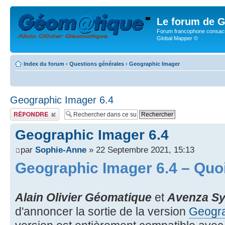
Le forum de G
Forum francophone consacr
Global Mapper ©
Index du forum
‹
Questions générales
‹
Geographic Imager
Geographic Imager 6.4
Publier une réponse
Geographic Imager 6.4
par
Sophie-Anne
» 22 Septembre 2021, 15:13
Geographic Imager 6.4 – Quoi
Alain Olivier Géomatique
et
Avenza Sy
d'annoncer la sortie de la version
Geogra