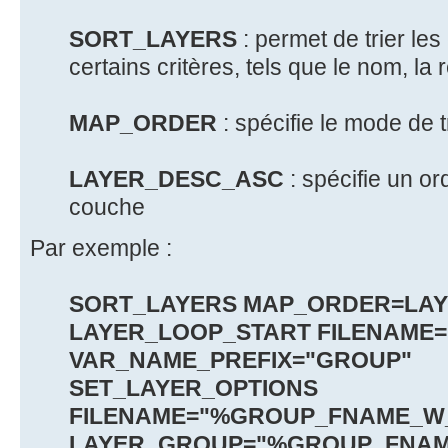
SORT_LAYERS
: permet de trier le
certains critères, tels que le nom, la r
MAP_ORDER
: spécifie le mode de t
LAYER_DESC_ASC
: spécifie un o
couche
Par exemple :
SORT_LAYERS MAP_ORDER=LA
LAYER_LOOP_START FILENAME=
VAR_NAME_PREFIX="GROUP"
SET_LAYER_OPTIONS
FILENAME="%GROUP_FNAME_W
LAYER_GROUP="%GROUP_FNA