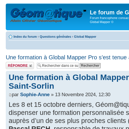
Le forum de G
Forum francophone consacr
Global Mapper ©
Index du forum
‹
Questions générales
‹
Global Mapper
Une formation à Global Mapper Pro s’est tenue à
Publier une réponse
Une formation à Global Mapper 
Saint-Sorlin
par
Sophie-Anne
» 13 Novembre 2024, 12:30
Les 8 et 15 octobre derniers, Géom@tique
dispenser une formation personnalisée 
auprès d’un de ses plus proches clients (
Pascal RECH
, responsable de travaux 