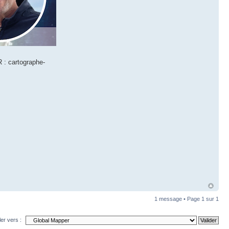
 : cartographe-
1 message • Page
1
sur
1
ler vers :