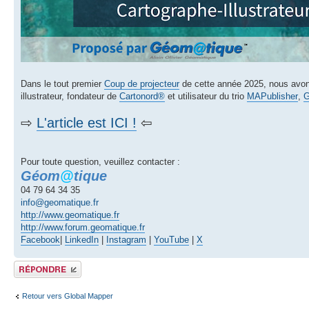
Dans le tout premier
Coup de projecteur
de cette année 2025, nous avons
illustrateur, fondateur de
Cartonord®
et utilisateur du trio
MAPublisher
,
G
⇨
L'article est ICI !
⇦
Pour toute question, veuillez contacter :
Géom
@
tique
04 79 64 34 35
info@geomatique.fr
http://www.geomatique.fr
http://www.forum.geomatique.fr
Facebook
|
LinkedIn
|
Instagram
|
YouTube
|
X
Publier une réponse
Retour vers Global Mapper