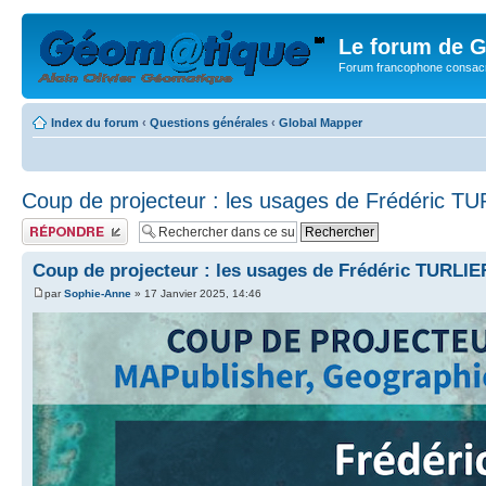
Le forum de G
Forum francophone consacr
Index du forum
‹
Questions générales
‹
Global Mapper
Coup de projecteur : les usages de Frédéric T
Publier une réponse
Coup de projecteur : les usages de Frédéric TURLIE
par
Sophie-Anne
» 17 Janvier 2025, 14:46