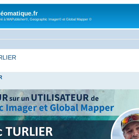
éomatique.fr
é à MAPublisher©, Geographic Imager© et Global Mapper ©
URLIER
R