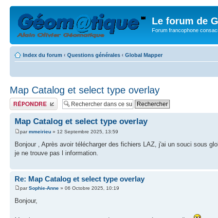
Le forum de G
Forum francophone consacr
Index du forum
‹
Questions générales
‹
Global Mapper
Map Catalog et select type overlay
Publier une réponse
Map Catalog et select type overlay
par
mmeirieu
» 12 Septembre 2025, 13:59
Bonjour , Après avoir télécharger des fichiers LAZ, j'ai un souci sous gl
je ne trouve pas l information.
Re: Map Catalog et select type overlay
par
Sophie-Anne
» 06 Octobre 2025, 10:19
Bonjour,