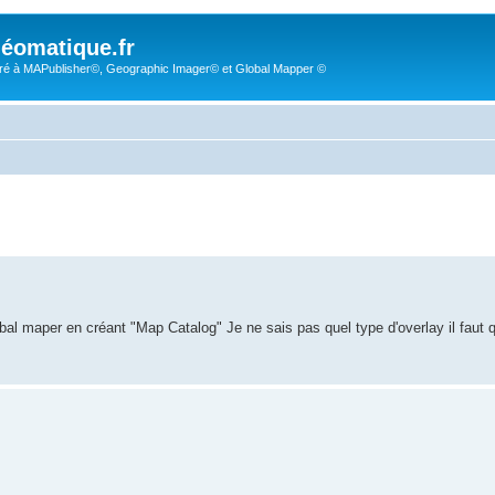
éomatique.fr
é à MAPublisher©, Geographic Imager© et Global Mapper ©
obal maper en créant "Map Catalog" Je ne sais pas quel type d'overlay il faut q