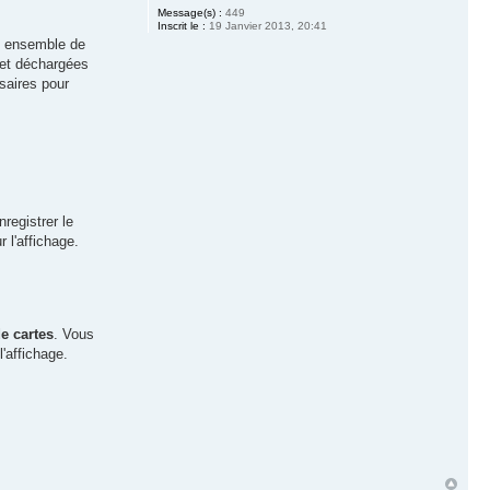
Message(s) :
449
Inscrit le :
19 Janvier 2013, 20:41
un ensemble de
s et déchargées
saires pour
nregistrer le
 l'affichage.
e cartes
. Vous
l'affichage.