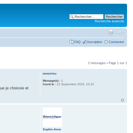
Recherche avancée
FAQ
Inscription
Connexion
2 messages • Page
1
sur
1
mmeirieu
Message(s) :
1
Inscrit le :
12 Septembre 2025, 10:22
ue je choissie et
Sophie-Anne