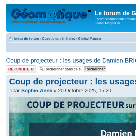
Le forum de G
Forum francophone consacr
Global Mapper ©
Index du forum
‹
Questions générales
‹
Global Mapper
Coup de projecteur : les usages de Damien BR
Publier une réponse
Coup de projecteur : les usag
par
Sophie-Anne
» 20 Octobre 2025, 15:20