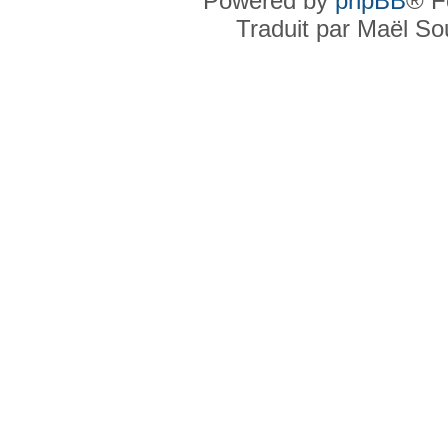
Powered by
phpBB
® F
Traduit par Maël S